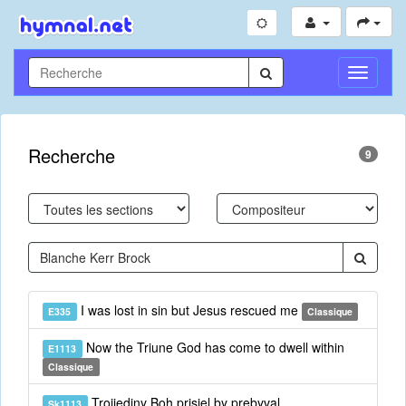
Toggle
Navigati
Recherche
9
I was lost in sin but Jesus rescued me
E335
Classique
Now the Triune God has come to dwell within
E1113
Classique
Trojjediny Boh prisiel by prebyval
Sk1113