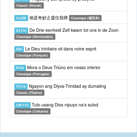
Classic (Slovak)
祂是奇妙之靈住我裡
Cs108
Classique (補充本)
De Drie-eenheid Zelf kwam tot ons in de Zoon
D1113
Classique (Néerlandais)
Le Dieu trinitaire vit dans notre esprit
F50
Classique (Français)
Mora o Deus Triúno em nosso interior
P154
Classique (Portugais)
Ngayon ang Diyos-Trinidad ay dumating
T1113
Classic (Filipino)
Tulo-usang Dios nipuyo na's sulod
CB1113
Classique (Cebuano)