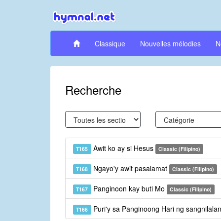
Classique
Nouvelles mélodies
N
Recherche
Awit ko ay si Hesus
T165
Classic (Filipino)
Ngayo'y awit pasalamat
T168
Classic (Filipino)
Panginoon kay buti Mo
T167
Classic (Filipino)
Puri'y sa Panginoong Hari ng sangnilala
T166