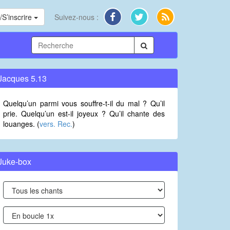
S’inscrire
Suivez-nous :
Jacques 5.13
Quelqu’un parmi vous souffre-t-il du mal ? Qu’il
prie. Quelqu’un est-il joyeux ? Qu’il chante des
louanges. (
vers. Rec.
)
Juke-box