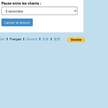
Pause entre les chants :
Lancer la lecture
lish
Français
Deutsch
简体
繁體