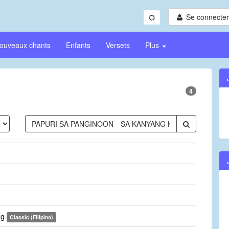
Se connecter/
ouveaux chants
Enfants
Versets
Plus
4
ng
Classic (Filipino)