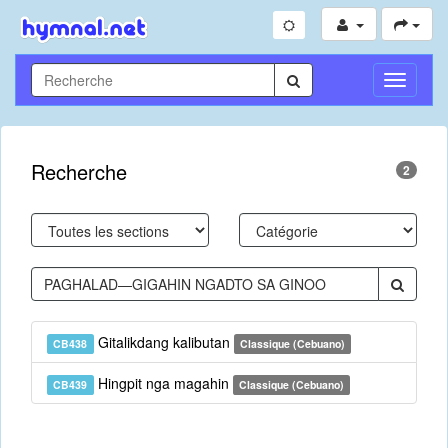
Toggle
Navigati
Recherche
2
Gitalikdang kalibutan
CB438
Classique (Cebuano)
Hingpit nga magahin
CB439
Classique (Cebuano)