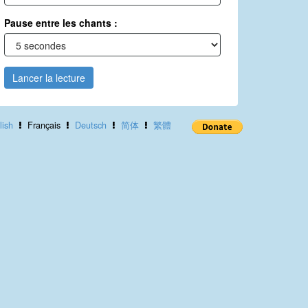
Pause entre les chants :
Lancer la lecture
lish
Français
Deutsch
简体
繁體