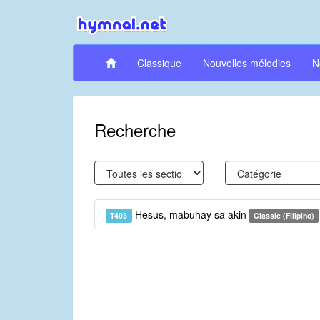
Classique
Nouvelles mélodies
N
Recherche
Hesus, mabuhay sa akin
T403
Classic (Filipino)