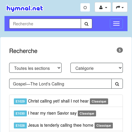
Toggle
Navigati
Recherche
5
Christ calling yet! shall I not hear
E1029
Classique
I hear my risen Savior say
E1030
Classique
Jesus is tenderly calling thee home
E1028
Classique