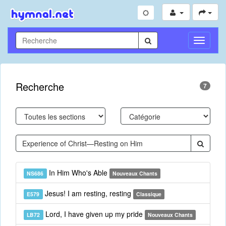
Toggle
Navigati
Recherche
7
In Him Who's Able
NS686
Nouveaux Chants
Jesus! I am resting, resting
E579
Classique
Lord, I have given up my pride
LB72
Nouveaux Chants