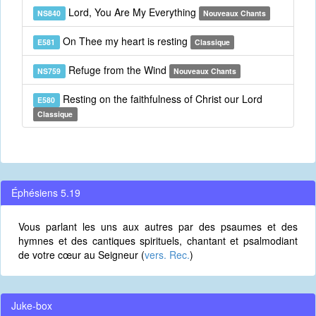
Lord, You Are My Everything
NS840
Nouveaux Chants
On Thee my heart is resting
E581
Classique
Refuge from the Wind
NS759
Nouveaux Chants
Resting on the faithfulness of Christ our Lord
E580
Classique
Éphésiens 5.19
Vous parlant les uns aux autres par des psaumes et des
hymnes et des cantiques spirituels, chantant et psalmodiant
de votre cœur au Seigneur (
vers. Rec.
)
Juke-box