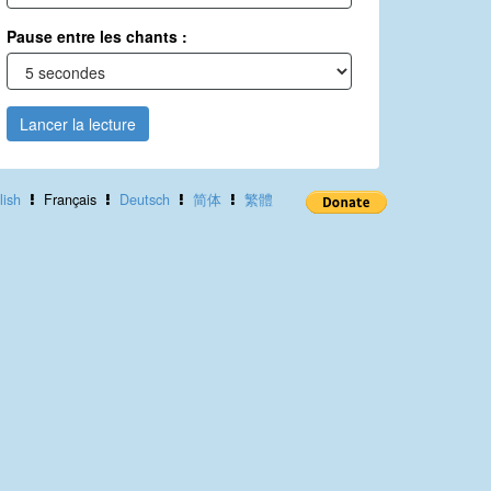
Pause entre les chants :
Lancer la lecture
lish
Français
Deutsch
简体
繁體