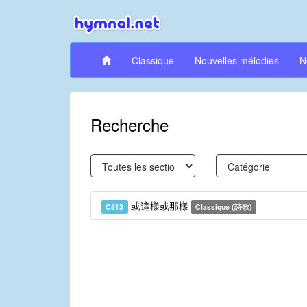
Classique
Nouvelles mélodies
N
Recherche
或這樣或那樣
C513
Classique (詩歌)