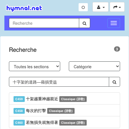
Toggle
Navigati
Recherche
3
十架越重神越親近
C459
Classique (詩歌)
每次的打擊
C458
Classique (詩歌)
若無損失就無得著
C460
Classique (詩歌)