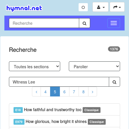
Toggle
Navigati
Recherche
1376
4
5
6
7
8
How faithful and trustworthy too
E18
Classique
How glorious, how bright it shines
E979
Classique