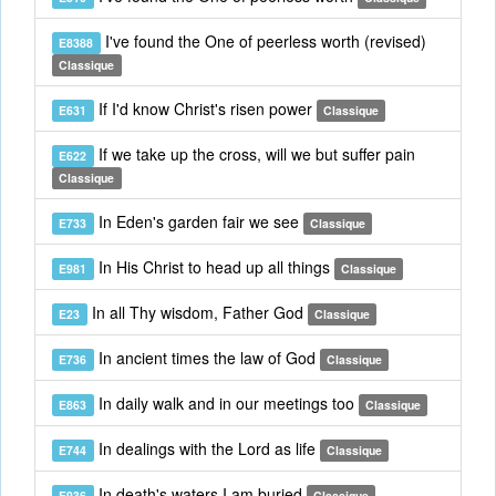
I've found the One of peerless worth (revised)
E8388
Classique
If I'd know Christ's risen power
E631
Classique
If we take up the cross, will we but suffer pain
E622
Classique
In Eden's garden fair we see
E733
Classique
In His Christ to head up all things
E981
Classique
In all Thy wisdom, Father God
E23
Classique
In ancient times the law of God
E736
Classique
In daily walk and in our meetings too
E863
Classique
In dealings with the Lord as life
E744
Classique
In death's waters I am buried
E936
Classique