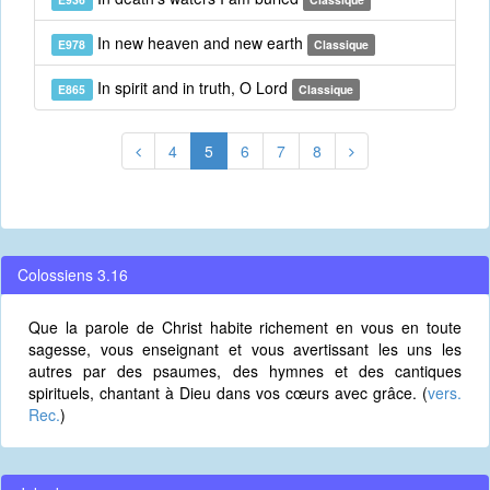
In new heaven and new earth
E978
Classique
In spirit and in truth, O Lord
E865
Classique
4
5
6
7
8
Colossiens 3.16
Que la parole de Christ habite richement en vous en toute
sagesse, vous enseignant et vous avertissant les uns les
autres par des psaumes, des hymnes et des cantiques
spirituels, chantant à Dieu dans vos cœurs avec grâce. (
vers.
Rec.
)