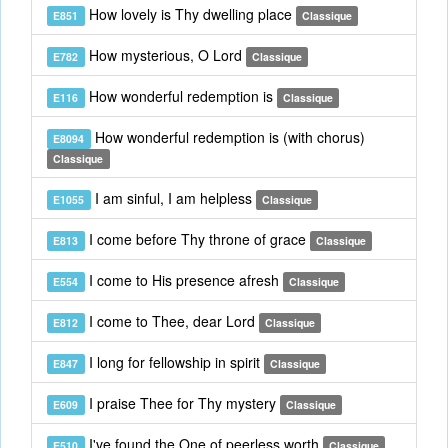
How lovely is Thy dwelling place
E851
Classique
How mysterious, O Lord
E782
Classique
How wonderful redemption is
E116
Classique
How wonderful redemption is (with chorus)
E8094
Classique
I am sinful, I am helpless
E1055
Classique
I come before Thy throne of grace
E813
Classique
I come to His presence afresh
E554
Classique
I come to Thee, dear Lord
E812
Classique
I long for fellowship in spirit
E847
Classique
I praise Thee for Thy mystery
E609
Classique
I've found the One of peerless worth
E510
Classique