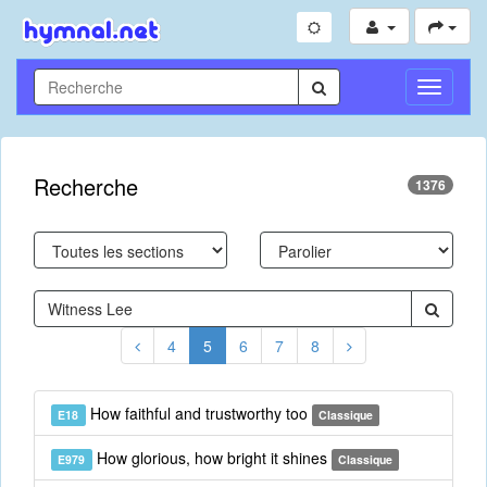
Toggle
Navigati
Recherche
1376
4
5
6
7
8
How faithful and trustworthy too
E18
Classique
How glorious, how bright it shines
E979
Classique