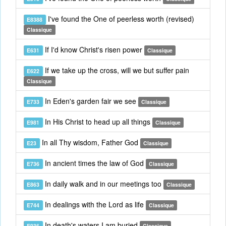
I've found the One of peerless worth (revised)
E8388
Classique
If I'd know Christ's risen power
E631
Classique
If we take up the cross, will we but suffer pain
E622
Classique
In Eden's garden fair we see
E733
Classique
In His Christ to head up all things
E981
Classique
In all Thy wisdom, Father God
E23
Classique
In ancient times the law of God
E736
Classique
In daily walk and in our meetings too
E863
Classique
In dealings with the Lord as life
E744
Classique
In death's waters I am buried
E936
Classique