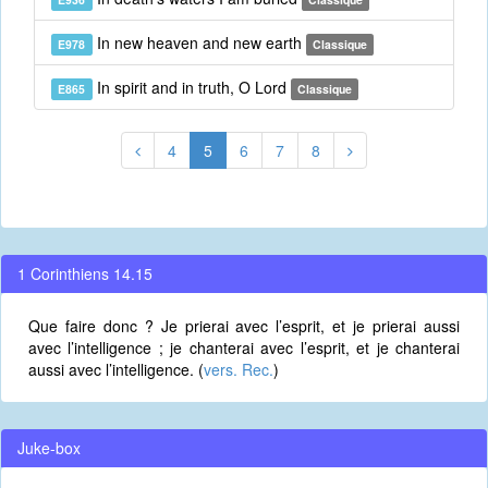
In new heaven and new earth
E978
Classique
In spirit and in truth, O Lord
E865
Classique
4
5
6
7
8
1 Corinthiens 14.15
Que faire donc ? Je prierai avec l’esprit, et je prierai aussi
avec l’intelligence ; je chanterai avec l’esprit, et je chanterai
aussi avec l’intelligence. (
vers. Rec.
)
Juke-box