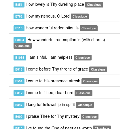
How lovely is Thy dwelling place
E851
Classique
How mysterious, O Lord
E782
Classique
How wonderful redemption is
E116
Classique
How wonderful redemption is (with chorus)
E8094
Classique
I am sinful, I am helpless
E1055
Classique
I come before Thy throne of grace
E813
Classique
I come to His presence afresh
E554
Classique
I come to Thee, dear Lord
E812
Classique
I long for fellowship in spirit
E847
Classique
I praise Thee for Thy mystery
E609
Classique
I've found the One of peerless worth
E510
Classique