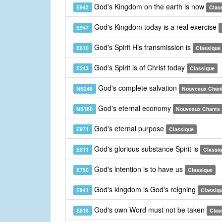
God's Kingdom on the earth is now
E942
Clas
God's Kingdom today is a real exercise
E947
God's Spirit His transmission is
E610
Classique
God's Spirit is of Christ today
E243
Classique
God's complete salvation
NS248
Nouveaux Chan
God's eternal economy
NS180
Nouveaux Chants
God's eternal purpose
E971
Classique
God's glorious substance Spirit is
E611
Classi
God's intention is to have us
E750
Classique
God's kingdom is God's reigning
E941
Classiq
God's own Word must not be taken
E816
Clas