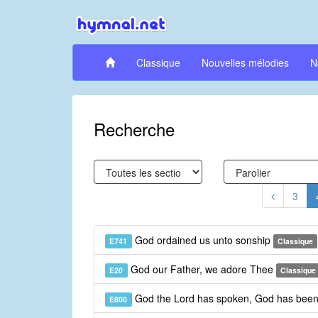
Classique
Nouvelles mélodies
N
Recherche
3
God ordained us unto sonship
E741
Classique
God our Father, we adore Thee
E20
Classique
God the Lord has spoken, God has been
E800