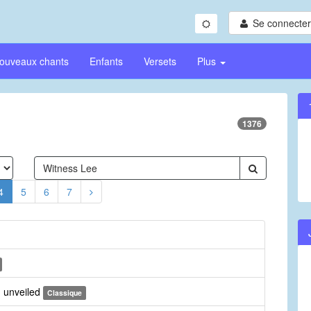
Se connecter/
ouveaux chants
Enfants
Versets
Plus
1376
4
5
6
7
 unveiled
Classique