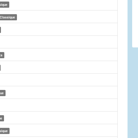
sique
Classique
ts
que
ue
sique