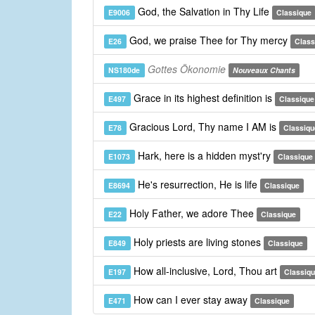
God, the Salvation in Thy Life
E9006
Classique
God, we praise Thee for Thy mercy
E26
Class
Gottes Ökonomie
NS180de
Nouveaux Chants
Grace in its highest definition is
E497
Classique
Gracious Lord, Thy name I AM is
E78
Classiqu
Hark, here is a hidden myst'ry
E1073
Classique
He's resurrection, He is life
E8694
Classique
Holy Father, we adore Thee
E22
Classique
Holy priests are living stones
E849
Classique
How all-inclusive, Lord, Thou art
E197
Classiq
How can I ever stay away
E471
Classique