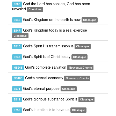
God the Lord has spoken, God has been
E800
unveiled
Classique
God's Kingdom on the earth is now
E942
Classique
God's Kingdom today is a real exercise
E947
Classique
God's Spirit His transmission is
E610
Classique
God's Spirit is of Christ today
E243
Classique
God's complete salvation
NS248
Nouveaux Chants
God's eternal economy
NS180
Nouveaux Chants
God's eternal purpose
E971
Classique
God's glorious substance Spirit is
E611
Classique
God's intention is to have us
E750
Classique