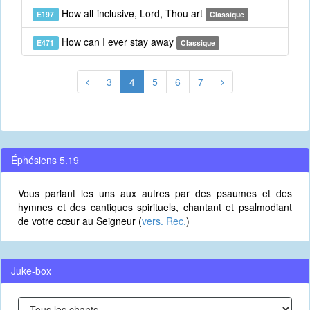
How all-inclusive, Lord, Thou art
E197
Classique
How can I ever stay away
E471
Classique
3
4
5
6
7
Éphésiens 5.19
Vous parlant les uns aux autres par des psaumes et des
hymnes et des cantiques spirituels, chantant et psalmodiant
de votre cœur au Seigneur (
vers. Rec.
)
Juke-box