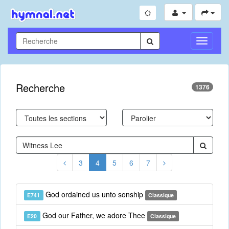
Toggle
Navigati
Recherche
1376
3
4
5
6
7
God ordained us unto sonship
E741
Classique
God our Father, we adore Thee
E20
Classique