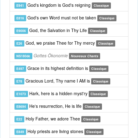
God's kingdom is God's reigning
E941
Classique
God's own Word must not be taken
E816
Classique
God, the Salvation in Thy Life
E9006
Classique
God, we praise Thee for Thy mercy
E26
Classique
Gottes Ökonomie
NS180de
Nouveaux Chants
Grace in its highest definition is
E497
Classique
Gracious Lord, Thy name I AM is
E78
Classique
Hark, here is a hidden myst'ry
E1073
Classique
He's resurrection, He is life
E8694
Classique
Holy Father, we adore Thee
E22
Classique
Holy priests are living stones
E849
Classique