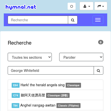
Toggle
Navigati
Recherche
6
Hark! the herald angels sing
E84
Classique
聽阿天使讚高聲
C74
Classique (詩歌)
Anghel nangag-awitan
T84
Classic (Filipino)