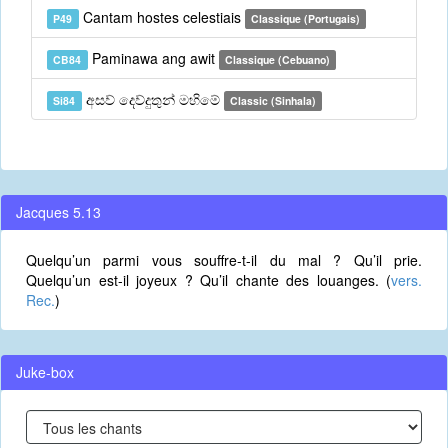
Cantam hostes celestiais
P49
Classique (Portugais)
Paminawa ang awit
CB84
Classique (Cebuano)
අසව් දෙව්දුතුන් මහිමේ
Si84
Classic (Sinhala)
Jacques 5.13
Quelqu’un parmi vous souffre-t-il du mal ? Qu’il prie.
Quelqu’un est-il joyeux ? Qu’il chante des louanges. (
vers.
Rec.
)
Juke-box