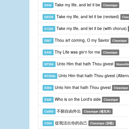
Take my life, and let it be
E445
Classique
Take my life, and let it be (revised)
E8339
Clas
Take my life, and let it be (with chorus)
E1359
Thou art coming, O my Savior
E967
Classique
Thy Life was giv'n for me
E436
Classique
Unto Him that hath Thou givest
NT394
Nouvelle
Unto Him that hath Thou givest (Alter
NT394b
Unto him that hath Thou givest
E394
Classique
Who is on the Lord's side
E469
Classique
不願自由外出
Cs850
Classique (補充本)
從我活出你的自己
C304
Classique (詩歌)