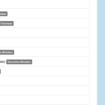
sique
Classique
s Mélodies
nate)
Nouvelles Mélodies