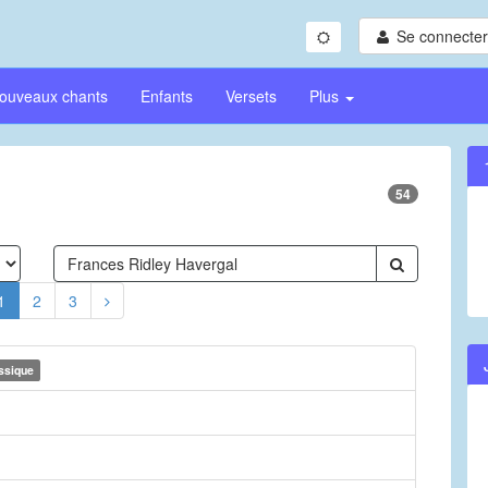
Se connecter/
ouveaux chants
Enfants
Versets
Plus
54
1
2
3
ssique