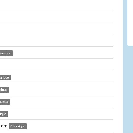
assique
ssique
sique
sique
ique
 Lord
Classique