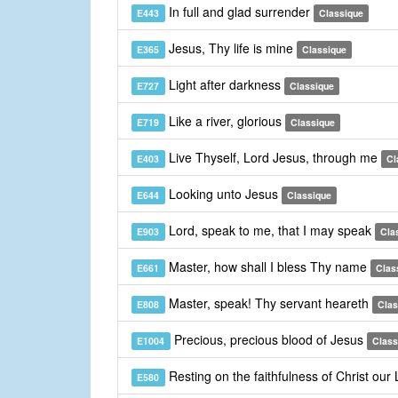
In full and glad surrender
E443
Classique
Jesus, Thy life is mine
E365
Classique
Light after darkness
E727
Classique
Like a river, glorious
E719
Classique
Live Thyself, Lord Jesus, through me
E403
Cl
Looking unto Jesus
E644
Classique
Lord, speak to me, that I may speak
E903
Cla
Master, how shall I bless Thy name
E661
Clas
Master, speak! Thy servant heareth
E808
Clas
Precious, precious blood of Jesus
E1004
Class
Resting on the faithfulness of Christ our
E580