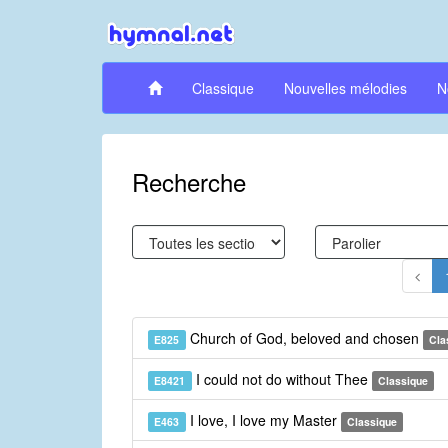
Classique
Nouvelles mélodies
N
Recherche
Church of God, beloved and chosen
E825
Cla
I could not do without Thee
E8421
Classique
I love, I love my Master
E463
Classique