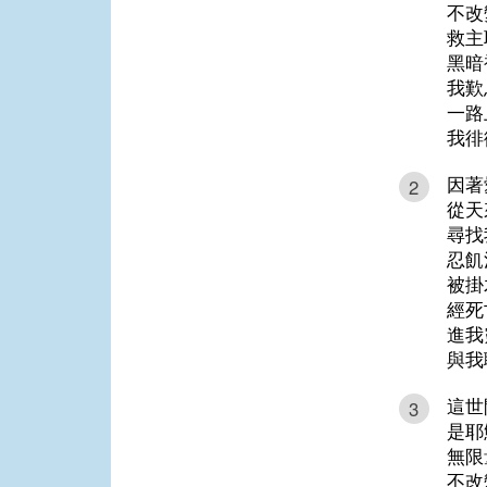
不改
救主
黑暗
我歎
一路
我徘
因著
2
從天
尋找
忍飢
被掛
經死
進我
與我
這世
3
是耶
無限
不改