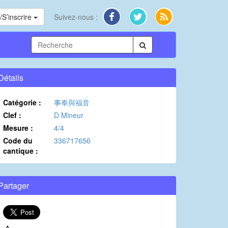
S’inscrire
Suivez-nous :
Détails
Catégorie :
事奉與福音
Clef :
D Mineur
Mesure :
4/4
Code du
336717656
cantique :
Partager