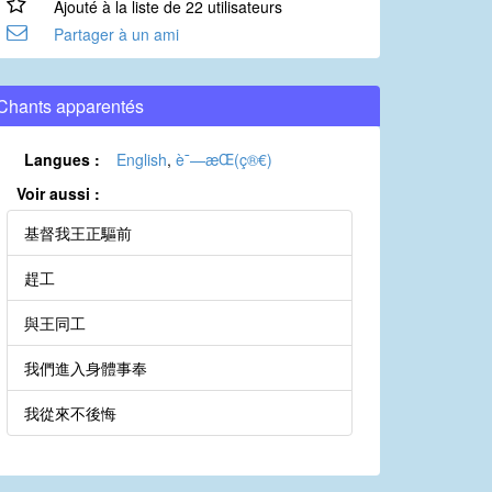
Ajouté à la liste de 22 utilisateurs
Partager à un ami
Chants apparentés
Langues :
English
,
è¯—æ­Œ(ç®€)
Voir aussi :
基督我王正驅前
趕工
與王同工
我們進入身體事奉
我從來不後悔