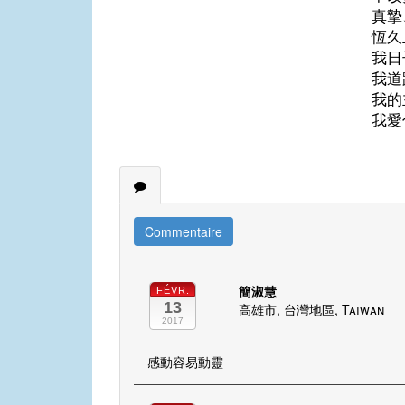
真摯
恆久
我日
我道
我的
我愛
Commentaire
簡淑慧
FÉVR.
13
高雄市, 台灣地區, Taiwan
2017
感動容易動靈