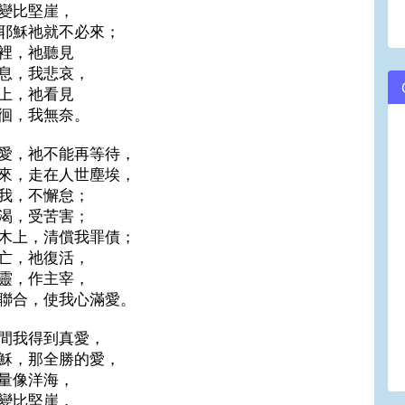
變比堅崖，
耶穌祂就不必來；
裡，祂聽見
息，我悲哀，
上，祂看見
徊，我無奈。
愛，祂不能再等待，
來，走在人世塵埃，
我，不懈怠；
渴，受苦害；
木上，清償我罪債；
亡，祂復活，
靈，作主宰，
聯合，使我心滿愛。
間我得到真愛，
穌，那全勝的愛，
量像洋海，
變比堅崖，