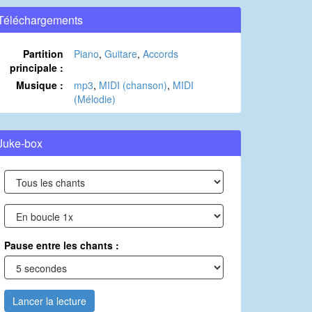
Téléchargements
Partition
Piano
,
Guitare
,
Accords
principale :
Musique :
mp3
,
MIDI (chanson)
,
MIDI
(Mélodie)
Juke-box
Pause entre les chants :
Lancer la lecture