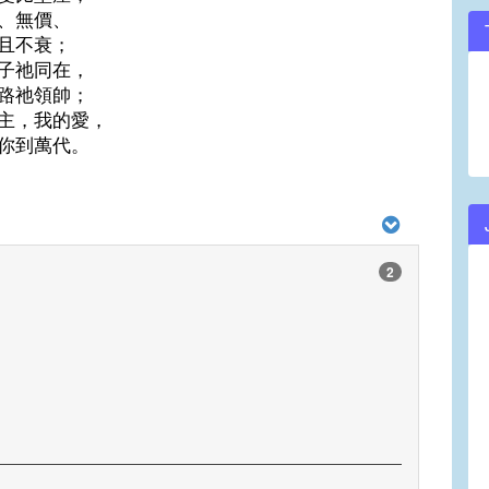
、無價、
且不衰；
子祂同在，
路祂領帥；
主，我的愛，
你到萬代。
2