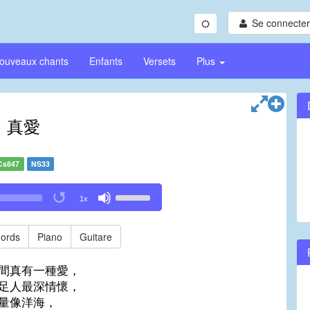
Se connecter/
ouveaux chants
Enfants
Versets
Plus
真愛
Cs847
NS33
Use
1x
Up/Down
Arrow
keys
ords
Piano
Guitare
to
increase
間真有一種愛，
or
足人最深情懷，
decrease
量像洋海，
volume.