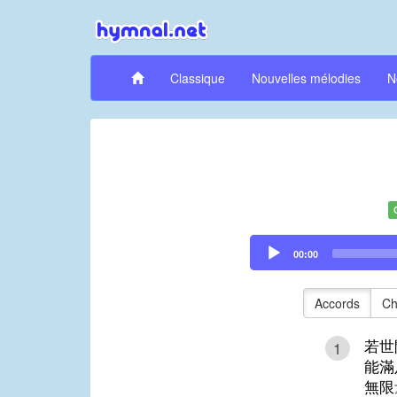
Classique
Nouvelles mélodies
N
Audio
00:00
Player
Accords
Ch
若世
1
能滿
無限