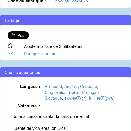
Code du cantique :
55335522345675
Partager
Ajouté à la liste de 3 utilisateurs
Partager à un ami
Chants apparentés
Langues :
Allemand
,
Anglais
,
Cebuano
,
Cinghalais
,
Filipino
,
Portugais
,
Slovaque
,
è©©æ­Œ(ç¹)
,
è¯—æ­Œ(ç®€)
Voir aussi :
No nos cansa el cantar la canción eternal
Fuente de vida eres, oh Dios