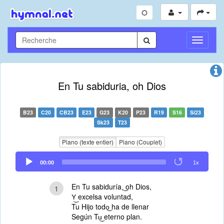
Toggle
Navigati
En Tu sabiduria, oh Dios
B23
C20
CB23
E23
G23
K20
P23
R19
S16
Si23
Sk23
T23
Piano (texte entier)
Piano (Couplet)
Audio
00:00
1x
Player
En Tu sabiduría,͜ oh Dios,
1
Y͜ excelsa voluntad,
Tu Hijo todo͜ ha de llenar
Según Tu͜ eterno plan.