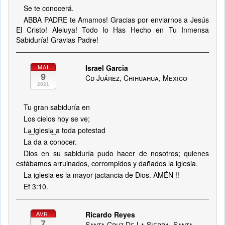
Se te conocerá.
ABBA PADRE te Amamos! Gracias por enviarnos a Jesús
El Cristo! Aleluya! Todo lo Has Hecho en Tu Inmensa
Sabiduría! Gravias Padre!
Israel Garcia
MAI
9
Cd Juárez, Chihuahua, Mexico
2021
Tu gran sabiduría en
Los cielos hoy se ve;
La͜ iglesia͜ a toda potestad
La da a conocer.
Dios en su sabiduría pudo hacer de nosotros; quienes
estábamos arruinados, corrompidos y dañados la iglesia.
La iglesia es la mayor jactancia de Dios. AMÉN !!
Ef 3:10.
Ricardo Reyes
AVR.
7
Santa Cruz De La Sierra, Santa