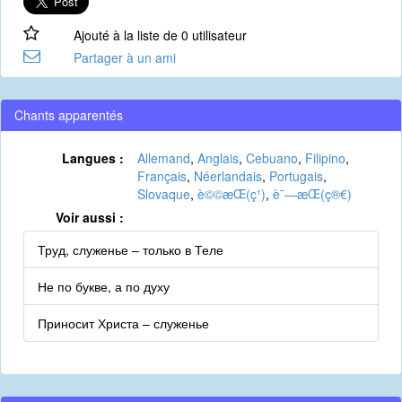
Ajouté à la liste de 0 utilisateur
Partager à un ami
Chants apparentés
Langues :
Allemand
,
Anglais
,
Cebuano
,
Filipino
,
Français
,
Néerlandais
,
Portugais
,
Slovaque
,
è©©æ­Œ(ç¹)
,
è¯—æ­Œ(ç®€)
Voir aussi :
Труд, служенье – только в Теле
Не по букве, а по духу
Приносит Христа – служенье