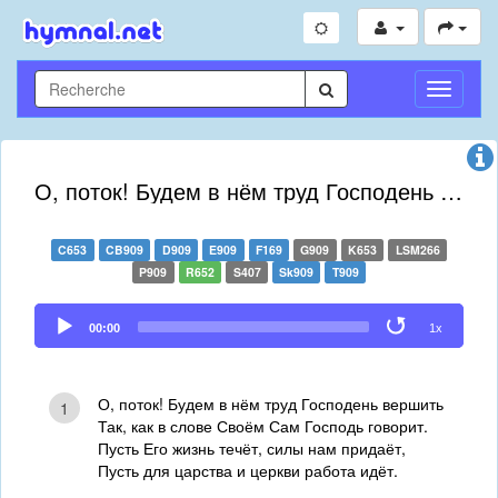
Toggle
Navigati
О, поток! Будем в нём труд Господень вершить
C653
CB909
D909
E909
F169
G909
K653
LSM266
P909
R652
S407
Sk909
T909
Audio
00:00
1x
Player
О, поток! Будем в нём труд Господень вершить
1
Так, как в слове Своём Сам Господь говорит.
Пусть Его жизнь течёт, силы нам придаёт,
Пусть для царства и церкви работа идёт.