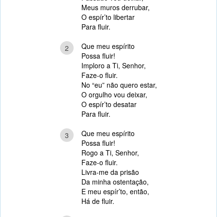
Meus muros derrubar,
O espír’to libertar
Para fluir.
Que meu espírito
2
Possa fluir!
Imploro a Ti, Senhor,
Faze-o fluir.
No “eu” não quero estar,
O orgulho vou deixar,
O espír’to desatar
Para fluir.
Que meu espírito
3
Possa fluir!
Rogo a Ti, Senhor,
Faze-o fluir.
Livra-me da prisão
Da minha ostentação,
E meu espír’to, então,
Há de fluir.