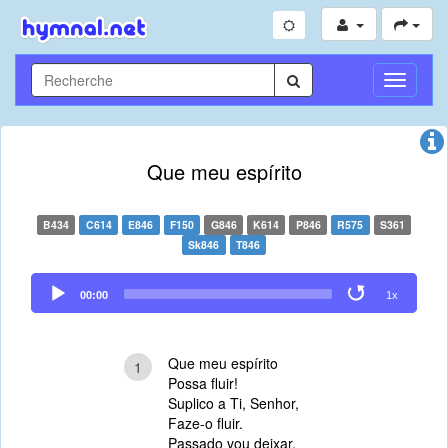
Toggle
Navigati
Que meu espírito
B434
C614
E846
F150
G846
K614
P846
R575
S361
Sk846
T846
Audio
00:00
1x
Player
Que meu espírito
1
Possa fluir!
Suplico a Ti, Senhor,
Faze-o fluir.
Passado vou deixar,