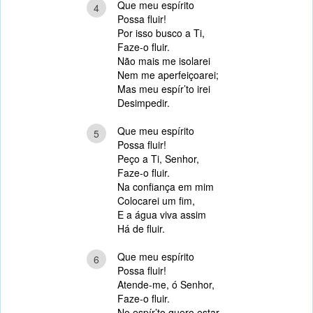
Que meu espírito
4
Possa fluir!
Por isso busco a Ti,
Faze-o fluir.
Não mais me isolarei
Nem me aperfeiçoarei;
Mas meu espír’to irei
Desimpedir.
Que meu espírito
5
Possa fluir!
Peço a Ti, Senhor,
Faze-o fluir.
Na confiança em mim
Colocarei um fim,
E a água viva assim
Há de fluir.
Que meu espírito
6
Possa fluir!
Atende-me, ó Senhor,
Faze-o fluir.
No espír’to quero estar,