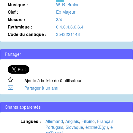
Musique :
W. R. Braine
Clef :
Eb Majeur
Mesure :
3/4
Rythmique :
6.4.6.4.6.6.6.4.
Code du cantique :
3543221143
Partager
Ajouté à la liste de 0 utilisateur
Partager à un ami
Chants apparentés
Langues :
Allemand
,
Anglais
,
Filipino
,
Français
,
Portugais
,
Slovaque
,
è©©æ­Œ(ç¹)
,
è¯—