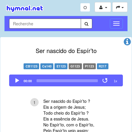
Toggle
Navigati
Ser nascido do Espír’to
CB1123
Cs140
E1123
G1123
P1123
R217
Audio
00:00
1x
Player
Ser nascido do Espír’to ?
1
Eis a origem de Jesus;
Todo cheio do Espír’to ?
Eis a essência de Jesus.
No Espír’to, com o Espír’to,
Pelo Espír’to veio assim;