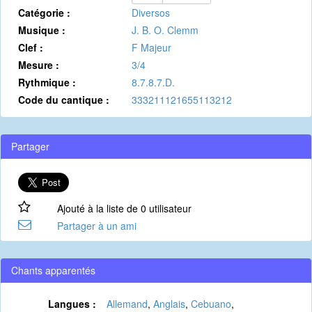
Catégorie :
Diversos
Musique :
J. B. O. Clemm
Clef :
F Majeur
Mesure :
3/4
Rythmique :
8.7.8.7.D.
Code du cantique :
333211121655113212
Partager
Ajouté à la liste de 0 utilisateur
Partager à un ami
Chants apparentés
Langues :
Allemand
,
Anglais
,
Cebuano
,