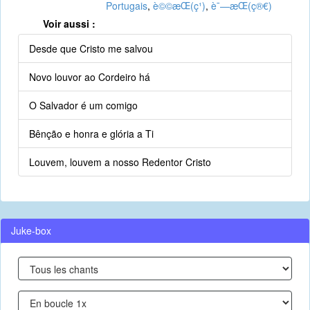
Portugais
,
è©©æ­Œ(ç¹)
,
è¯—æ­Œ(ç®€)
Voir aussi :
Desde que Cristo me salvou
Novo louvor ao Cordeiro há
O Salvador é um comigo
Bênção e honra e glória a Ti
Louvem, louvem a nosso Redentor Cristo
Juke-box