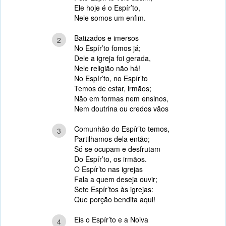
Ele hoje é o Espír’to,
Nele somos um enfim.
Batizados e imersos
2
No Espír’to fomos já;
Dele a igreja foi gerada,
Nele religião não há!
No Espír’to, no Espír’to
Temos de estar, irmãos;
Não em formas nem ensinos,
Nem doutrina ou credos vãos
Comunhão do Espír’to temos,
3
Partilhamos dela então;
Só se ocupam e desfrutam
Do Espír’to, os irmãos.
O Espír’to nas igrejas
Fala a quem deseja ouvir;
Sete Espír’tos às igrejas:
Que porção bendita aqui!
Eis o Espír’to e a Noiva
4