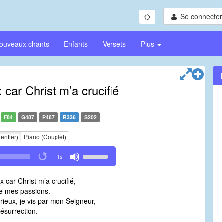
Se connecter/
ouveaux chants
Enfants
Versets
Plus
x car Christ m’a crucifié
F84
G487
P487
R336
S202
 entier)
Piano (Couplet)
Use
1x
Up/Down
Arrow
ix car Christ m’a crucifié,
keys
de mes passions.
to
orieux, je vis par mon Seigneur,
increase
résurrection.
or
decrease