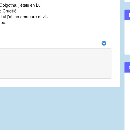
Golgotha, j’étais en Lui,
volume.
e Crucifié.
 Lui j’ai ma demeure et vis
tée.