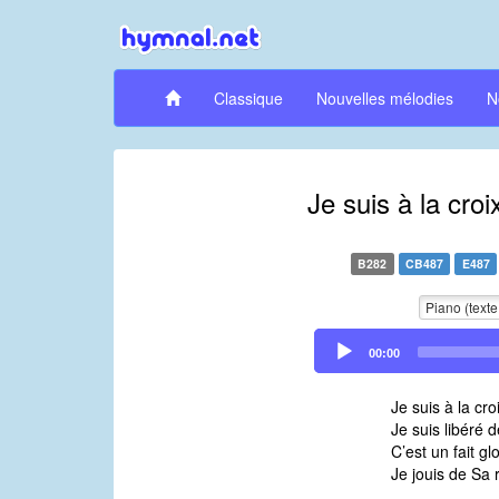
Classique
Nouvelles mélodies
N
Je suis à la croi
B282
CB487
E487
Piano (texte
Audio
00:00
Player
Je suis à la cro
Je suis libéré 
C’est un fait gl
Je jouis de Sa 