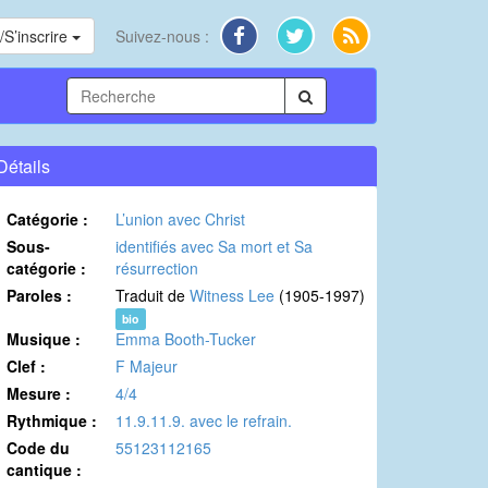
S’inscrire
Suivez-nous :
Détails
Catégorie :
L’union avec Christ
Sous-
identifiés avec Sa mort et Sa
catégorie :
résurrection
Paroles :
Traduit de
Witness Lee
(1905-1997)
bio
Musique :
Emma Booth-Tucker
Clef :
F Majeur
Mesure :
4/4
Rythmique :
11.9.11.9. avec le refrain.
Code du
55123112165
cantique :