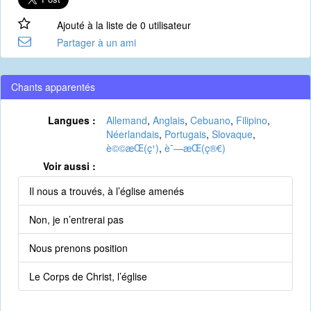
Ajouté à la liste de 0 utilisateur
Partager à un ami
Chants apparentés
Langues :
Allemand
,
Anglais
,
Cebuano
,
Filipino
,
Néerlandais
,
Portugais
,
Slovaque
,
è©©æ­Œ(ç¹)
,
è¯—æ­Œ(ç®€)
Voir aussi :
Il nous a trouvés, à l’église amenés
Non, je n’entrerai pas
Nous prenons position
Le Corps de Christ, l’église