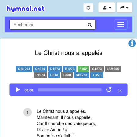
Toggle
Navigati
Le Christ nous a appelés
CB1273
Cs214
D1273
E1273
F162
G1273
LSM255
P1273
R618
S388
Sk1273
T1273
Audio
00:00
1x
Player
Le Christ nous a appelés.
1
Maintenant, Il nous rappelle,
Car Il cherche des vainqueurs,
Dis : « Amen ! »
Son église s’affaiblit,