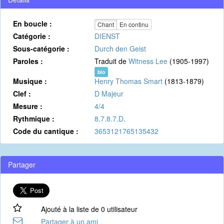
En boucle :
Chant
En continu
Catégorie :
DIENST
Sous-catégorie :
Durch den Geist
Paroles :
Traduit de
Witness Lee
(1905-1997)
bio
Musique :
Henry Thomas Smart
(1813-1879)
Clef :
D Majeur
Mesure :
4/4
Rythmique :
8.7.8.7.D.
Code du cantique :
3653121765135432
Partager
Ajouté à la liste de 0 utilisateur
Partager à un ami