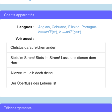
Chants apparentés
Langues :
Anglais
,
Cebuano
,
Filipino
,
Portugais
,
è©©æ­Œ(ç¹)
,
è¯—æ­Œ(ç®€)
Voir aussi :
Christus darzureichen andern
Stets im Strom! Stets im Strom! Lasst uns dienen dem
Herrn
Allezeit im Leib doch diene
Der Überfluss des Lebens ist
Téléchargements