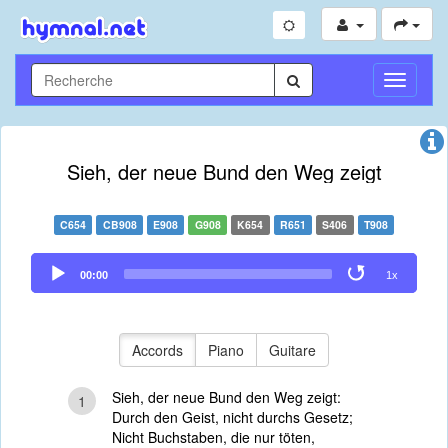
Toggle
Navigati
Sieh, der neue Bund den Weg zeigt
C654
CB908
E908
G908
K654
R651
S406
T908
Audio
00:00
1x
Player
Accords
Piano
Guitare
Sieh, der neue Bund den Weg zeigt:
1
Durch den Geist, nicht durchs Gesetz;
Nicht Buchstaben, die nur töten,