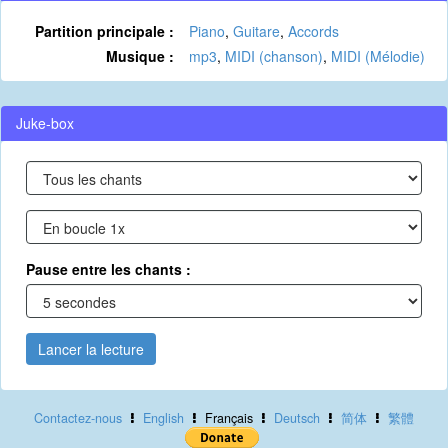
Partition principale :
Piano
,
Guitare
,
Accords
Musique :
mp3
,
MIDI (chanson)
,
MIDI (Mélodie)
Juke-box
Pause entre les chants :
Lancer la lecture
Contactez-nous
English
Français
Deutsch
简体
繁體