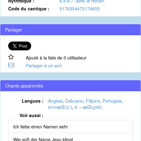
Rythmique :
8.8.8.7. avec le refrain.
Code du cantique :
5176354472174655
Partager
Ajouté à la liste de 0 utilisateur
Partager à un ami
Chants apparentés
Langues :
Anglais
,
Cebuano
,
Filipino
,
Portugais
,
è©©æ­Œ(ç¹)
,
è¯—æ­Œ(ç®€)
Voir aussi :
Ich liebe einen Namen sehr
Wie süß der Name Jesu klingt