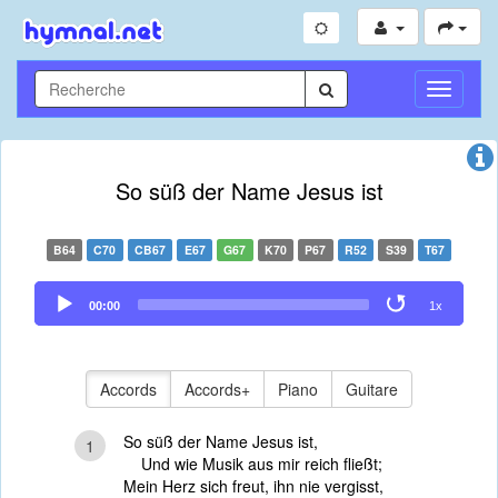
Toggle
Navigati
So süß der Name Jesus ist
B64
C70
CB67
E67
G67
K70
P67
R52
S39
T67
Audio
00:00
1x
Player
Accords
Accords+
Piano
Guitare
So süß der Name Jesus ist,
1
Und wie Musik aus mir reich fließt;
Mein Herz sich freut, ihn nie vergisst,