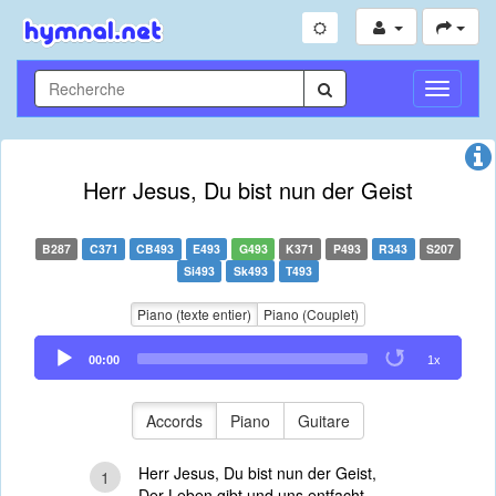
Toggle
Navigati
Herr Jesus, Du bist nun der Geist
B287
C371
CB493
E493
G493
K371
P493
R343
S207
Si493
Sk493
T493
Piano (texte entier)
Piano (Couplet)
Audio
00:00
1x
Player
Accords
Piano
Guitare
Herr Jesus, Du bist nun der Geist,
1
Der Leben gibt und uns entfacht,