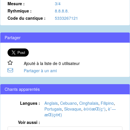
Mesure :
3/4
Rythmique :
8.8.8.8.
Code du cantique :
5333267121
Partager
Ajouté à la liste de 0 utilisateur
Partager à un ami
Chants apparentés
Langues :
Anglais
,
Cebuano
,
Cinghalais
,
Filipino
,
Portugais
,
Slovaque
,
è©©æ­Œ(ç¹)
,
è¯—
æ­Œ(ç®€)
Voir aussi :