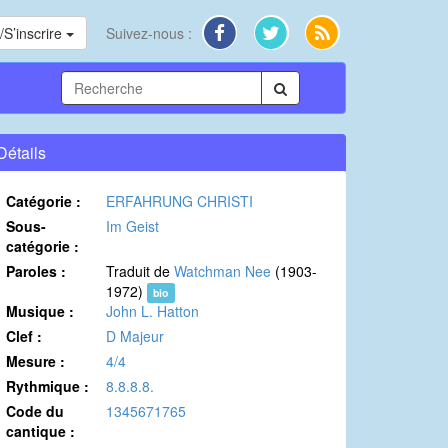
S’inscrire
Suivez-nous :
Détails
Catégorie :
ERFAHRUNG CHRISTI
Sous-
Im Geist
catégorie :
Paroles :
Traduit de
Watchman Nee
(1903-
1972)
bio
Musique :
John L. Hatton
Clef :
D Majeur
Mesure :
4/4
Rythmique :
8.8.8.8.
Code du
1345671765
cantique :