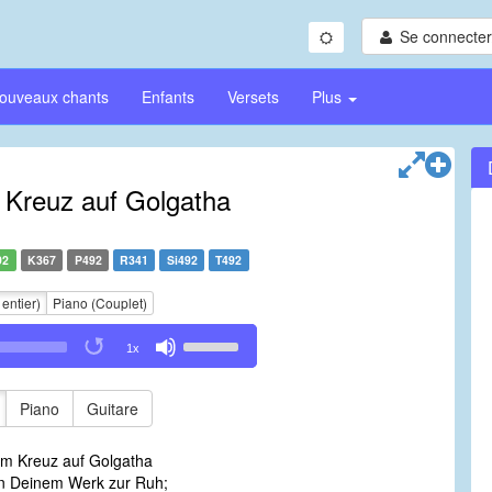
Se connecter/
ouveaux chants
Enfants
Versets
Plus
m Kreuz auf Golgatha
92
K367
P492
R341
Si492
T492
 entier)
Piano (Couplet)
Use
1x
Up/Down
Arrow
keys
Piano
Guitare
to
increase
 am Kreuz auf Golgatha
or
n Deinem Werk zur Ruh;
decrease