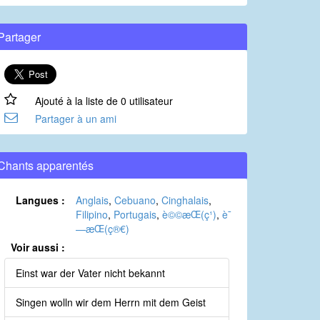
Partager
Ajouté à la liste de 0 utilisateur
Partager à un ami
Chants apparentés
Langues :
Anglais
,
Cebuano
,
Cinghalais
,
Filipino
,
Portugais
,
è©©æ­Œ(ç¹)
,
è¯
—æ­Œ(ç®€)
Voir aussi :
Einst war der Vater nicht bekannt
Singen wolln wir dem Herrn mit dem Geist