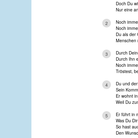
Doch Du wi
Nur eine a
Noch immer 
2
Noch immer 
Du als der 
Menschen m
Durch Deine
3
Durch Ihn e
Noch immer
Tröstest, b
Du und der 
4
Sein Komm
Er wohnt in
Weil Du zu
Er führt i
5
Was Du Dir
So hast auc
Den Wunsch