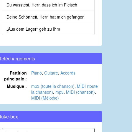
Du wusstest, Herr, dass ich im Fleisch
Deine Schönheit, Herr, hat mich gefangen
„Aus dem Lager” geh zu Ihm
Téléchargements
Partition
Piano
,
Guitare
,
Accords
principale :
Musique :
mp3 (toute la chanson)
,
MIDI (toute
la chanson)
,
mp3
,
MIDI (chanson)
,
MIDI (Mélodie)
Juke-box