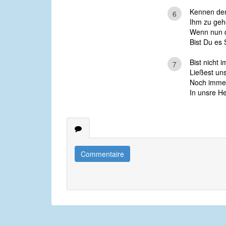
Kennen den
6
Ihm zu geh
Wenn nun de
Bist Du es S
Bist nicht 
7
Ließest uns
Noch immer
In unsre He
Commentaire