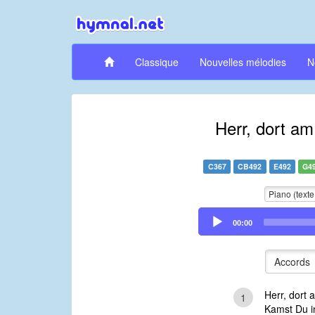
Classique
Nouvelles mélodies
N
Herr, dort a
C367
CB492
E492
G4
Piano (texte
Audio
00:00
Player
Accords
Herr, dort
1
Kamst Du i