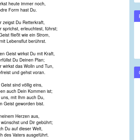
rkst heute immer noch,
volume.
ndre Form hast Du.
zeigst Du Retterkraft,
sprichst, erleuchtest, führst;
Geist fließt wie ein Strom,
it Lebensflut berührst.
n Geist wirkst Du mit Kraft,
rfüllst Du Deinen Plan;
 wirkst das Wolln und Tun,
efreist und gehst voran.
Geist sind völlig eins,
en auch Dein Kommen ist;
 uns, mit Ihm auch Du,
m Geist geworden bist.
n meinem Herzen aus,
 wünschst und Dir gebührt;
h Du auf dieser Welt,
 des Vaters ausgeführt.