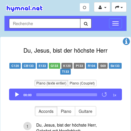
Toggle
Navigati
Du, Jesus, bist der höchste Herr
C120
CB133
E133
G133
K120
P133
R104
S69
Sk133
T133
Piano (texte entier)
Piano (Couplet)
Audio
00:00
1x
Player
Accords
Piano
Guitare
Du, Jesus, bist der höchste Herr,
1
Gekrönt mit Herrlichkeit;