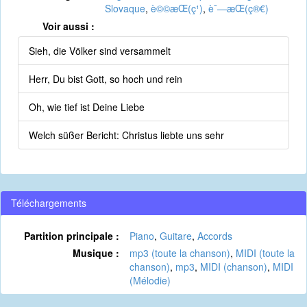
Slovaque
,
è©©æ­Œ(ç¹)
,
è¯—æ­Œ(ç®€)
Voir aussi :
Sieh, die Völker sind versammelt
Herr, Du bist Gott, so hoch und rein
Oh, wie tief ist Deine Liebe
Welch süßer Bericht: Christus liebte uns sehr
Téléchargements
Partition principale :
Piano
,
Guitare
,
Accords
Musique :
mp3 (toute la chanson)
,
MIDI (toute la
chanson)
,
mp3
,
MIDI (chanson)
,
MIDI
(Mélodie)