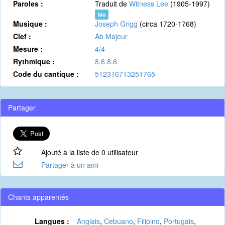
Paroles :
Traduit de
Witness Lee
(1905-1997)
bio
Musique :
Joseph Grigg
(circa 1720-1768)
Clef :
Ab Majeur
Mesure :
4/4
Rythmique :
8.6.8.6.
Code du cantique :
512316713251765
Partager
Ajouté à la liste de 0 utilisateur
Partager à un ami
Chants apparentés
Langues :
Anglais
,
Cebuano
,
Filipino
,
Portugais
,