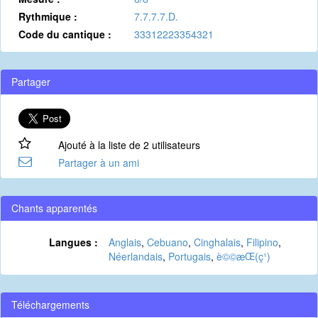
Rythmique :
7.7.7.7.D.
Code du cantique :
33312223354321
Partager
Ajouté à la liste de 2 utilisateurs
Partager à un ami
Chants apparentés
Langues :
Anglais
,
Cebuano
,
Cinghalais
,
Filipino
,
Néerlandais
,
Portugais
,
è©©æ­Œ(ç¹)
Téléchargements