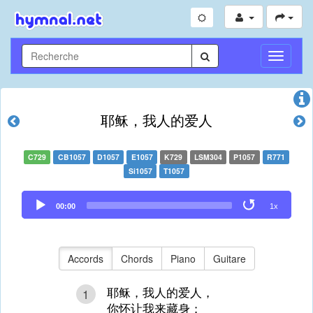
Toggle
Navigati
耶稣，我人的爱人
C729
CB1057
D1057
E1057
K729
LSM304
P1057
R771
Si1057
T1057
Audio
00:00
1x
Player
Accords
Chords
Piano
Guitare
耶稣，我人的爱人，
1
你怀让我来藏身；