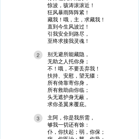
惊波，骇涛滚滚近！
狂风暴雨阵阵紧！
藏我！哦，主，求藏我！
直到今生风波过！
引我安全到路尽，
至终求接我灵魂！
别无避所能藏隐，
2
无助之人托你身；
不！哦，不要丢弃我！
扶持、安慰，望无辍：
所有倚靠寄你身，
所有救助由你临；
头无遮护身无蔽，
求你圣翼来覆庇。
主阿，你是我所需，
3
够我一切还有馀：
仆，你扶起；弱，你保；
病，你医治；瞽，你导；