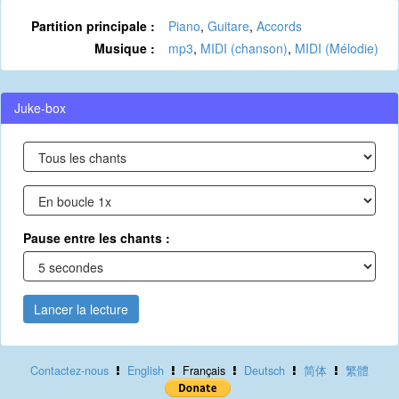
Partition principale :
Piano
,
Guitare
,
Accords
Musique :
mp3
,
MIDI (chanson)
,
MIDI (Mélodie)
Juke-box
Pause entre les chants :
Lancer la lecture
Contactez-nous
English
Français
Deutsch
简体
繁體