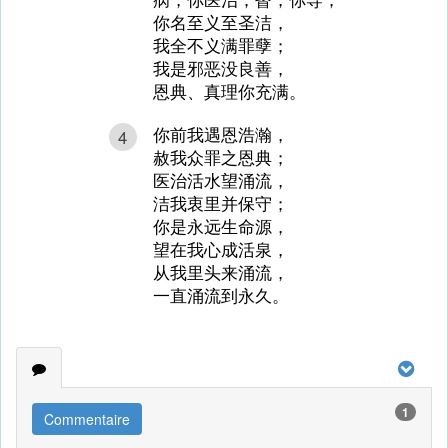
你名至义至圣洁，
我全不义满罪孽；
我是邪恶没良善，
恩典、真理你充满。
你前我遇恩浩瀚，
4
赦我众罪之恩典；
医治活水望涌流，
洁我衷里并保守；
你是永远生命源，
望在我心成活泉，
从我里头来涌流，
一直涌流到永久。
1
Commentaire