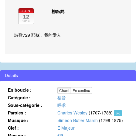
柳鈺純
JUIN
12
2014
詩歌729 耶穌，我的愛人
Détails
En boucle :
Chant
En continu
Catégorie :
福音
Sous-catégorie :
呼求
Paroles :
Charles Wesley
(1707-1788)
bio
Musique :
Simeon Butler Marsh
(1798-1875)
Clef :
E Majeur
Mesure :
6/8