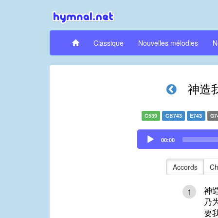
Classique
Nouvelles mélodies
N
神造
C539
CB743
E743
G7
Audio
00:00
Player
Accords
Ch
神
1
乃
要