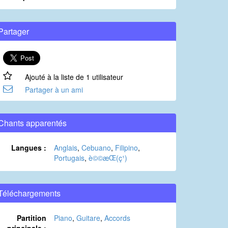
Partager
Ajouté à la liste de 1 utilisateur
Partager à un ami
Chants apparentés
Langues :
Anglais
,
Cebuano
,
Filipino
,
Portugais
,
è©©æ­Œ(ç¹)
Téléchargements
Partition
Piano
,
Guitare
,
Accords