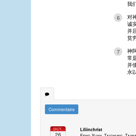
我
对
6
诚
并
贫
神
7
常
并
永
Commentaire
Liliinchrist
OCT.
26
Feng Yuan, Taichung, Taiw