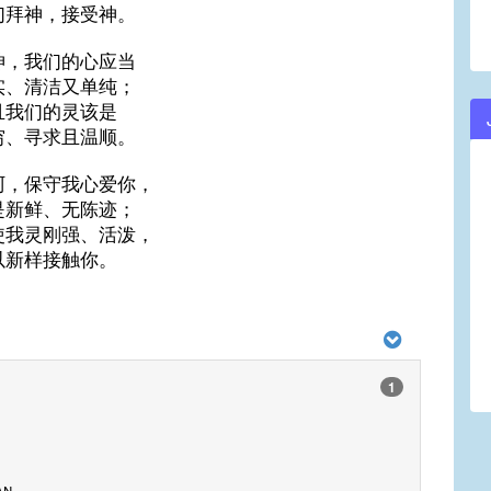
们拜神，接受神。
神，我们的心应当
实、清洁又单纯；
且我们的灵该是
穷、寻求且温顺。
阿，保守我心爱你，
是新鲜、无陈迹；
使我灵刚强、活泼，
以新样接触你。
1
an