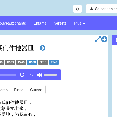
Se connecter/
ouveaux chants
Enfants
Versets
Plus
我们作祂器皿
43
K539
P743
R500
S315
T743
Use
1x
Up/Down
Arrow
keys
ords
Piano
Guitare
to
increase
造我们作祂器皿，
or
为彰显祂丰盛；
decrease
我爱祂，为我造心；
volume.