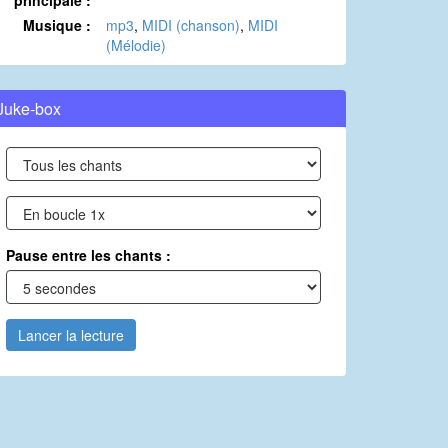
principale :
Musique :
mp3
,
MIDI (chanson)
,
MIDI
(Mélodie)
Juke-box
Pause entre les chants :
Lancer la lecture