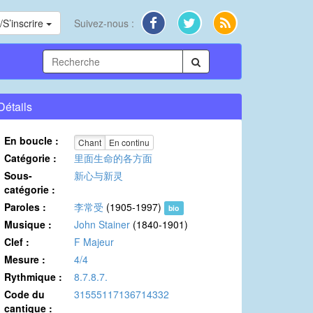
S’inscrire
Suivez-nous :
Détails
En boucle :
Chant
En continu
Catégorie :
里面生命的各方面
Sous-
新心与新灵
catégorie :
Paroles :
李常受
(1905-1997)
bio
Musique :
John Stainer
(1840-1901)
Clef :
F Majeur
Mesure :
4/4
Rythmique :
8.7.8.7.
Code du
31555117136714332
cantique :