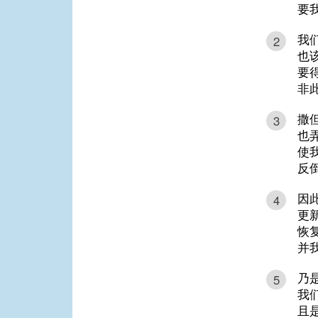
要
我
2
也
要
非
撒
3
也
使
反
因
4
更
恢
并
乃
5
我
且