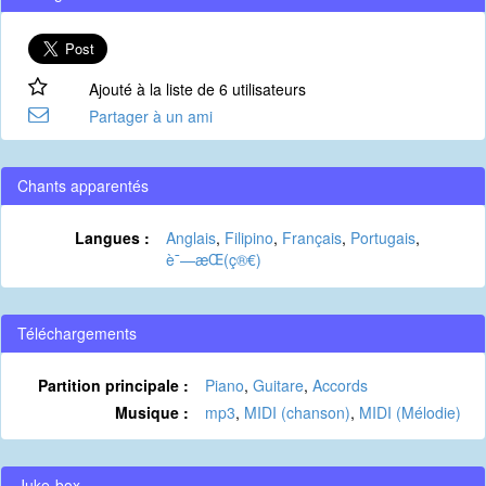
Ajouté à la liste de 6 utilisateurs
Partager à un ami
Chants apparentés
Langues :
Anglais
,
Filipino
,
Français
,
Portugais
,
è¯—æ­Œ(ç®€)
Téléchargements
Partition principale :
Piano
,
Guitare
,
Accords
Musique :
mp3
,
MIDI (chanson)
,
MIDI (Mélodie)
Juke-box