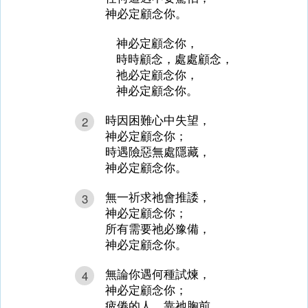
神必定顧念你。
神必定顧念你，
時時顧念，處處顧念，
祂必定顧念你，
神必定顧念你。
時因困難心中失望，
2
神必定顧念你；
時遇險惡無處隱藏，
神必定顧念你。
無一祈求祂會推諉，
3
神必定顧念你；
所有需要祂必豫備，
神必定顧念你。
無論你遇何種試煉，
4
神必定顧念你；
疲倦的人，靠祂胸前，