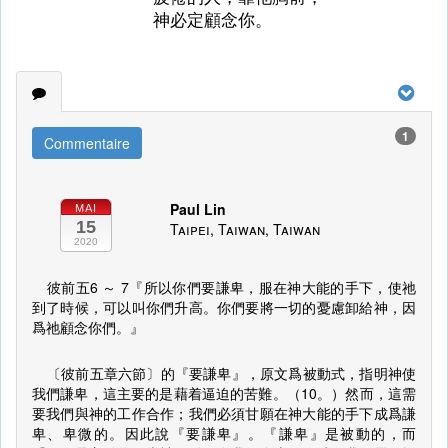
神必定顧念你。
1
Commentaire
Paul Lin
MAI
15
Taipei, Taiwan, Taiwan
2020
彼前五6 ～ 7『所以你們要謙卑，服在神大能的手下，使祂
到了時候，可以叫你們升高。你們要將一切的憂慮卸給神，因
爲祂顧念你們。』
〔彼前五章六節〕的『要謙卑』，原文爲被動式，指明神使
我們謙卑，這主要的是藉着逼迫的苦難。（10。）然而，這需
要我們與神的工作合作；我們必須甘願在神大能的手下成爲謙
卑、卑微的。因此說『要謙卑』。『謙卑』是被動的，而