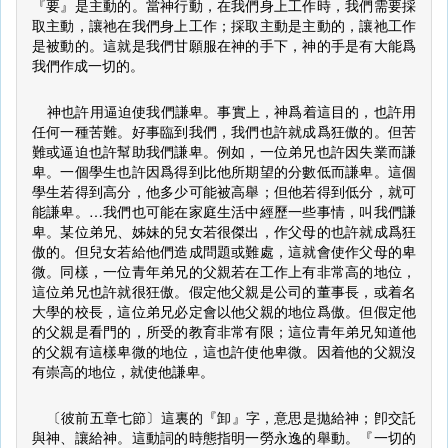
『要』是主動的。當神行動，在我們身上工作時，我們需要採
取主動，讓祂在我們身上工作；採取主動是主動的，讓祂工作
是被動的。這就是我們甘願服在神的手下，神的手是有大能爲
我們作成一切的。
神也許用逼迫使我們謙卑。事實上，神爲着這目的，也許用
任何一種苦難。好事臨到我們，我們也許就成爲狂傲的。但苦
難或逼迫也許幫助我們謙卑。例如，一位弟兄也許因失業而謙
卑。一個學生也許因爲得到比他所期望的分數低而謙卑。這個
學生若得到高分，他多少可能被高舉；但他若得到低分，就可
能謙卑。…我們也可能在家庭生活中經歷一些事情，叫我們謙
卑。某位弟兄、姊妹的兒女若很傑出，作父母的也許就成爲狂
傲的。但兒女若給他們造成問題或難處，這就會使作父母的卑
微。同樣，一位青年弟兄的父親若在工作上有非常高的地位，
這位弟兄也許就很狂傲。假定他父親是公司的董事長，或着名
大學的校長，這位弟兄必定會以他父親的地位爲傲。但假定他
的父親是看門的，所受的教育非常有限；這位青年弟兄知道他
的父親有這樣卑微的地位，這也許使他卑微。因着他的父親沒
有崇高的地位，就使他謙卑。
〔彼前五章七節〕這裏的『卸』字，意思是拋給神；卽交託
與神、讓給神。這動詞的時態指明一勞永逸的舉動。『一切的