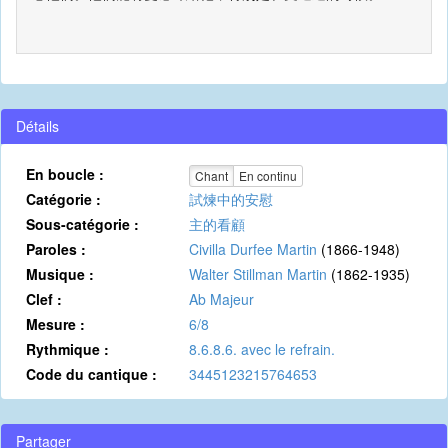
Détails
En boucle :
Chant
En continu
Catégorie :
試煉中的安慰
Sous-catégorie :
主的看顧
Paroles :
Civilla Durfee Martin
(1866-1948)
Musique :
Walter Stillman Martin
(1862-1935)
Clef :
Ab Majeur
Mesure :
6/8
Rythmique :
8.6.8.6. avec le refrain.
Code du cantique :
3445123215764653
Partager