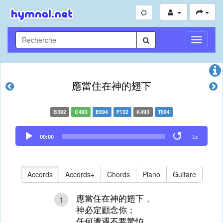
Toggle
Navigati
應當住在神的翅下
B392
C493
E694
F132
K493
T694
Audio
00:00
1x
Player
Accords
Accords+
Chords
Piano
Guitare
應當住在神的翅下，
1
神必定顧念你；
任何遭遇不要驚怕，