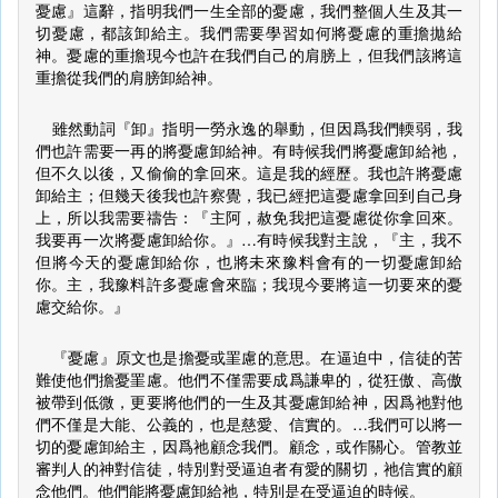
憂慮』這辭，指明我們一生全部的憂慮，我們整個人生及其一
切憂慮，都該卸給主。我們需要學習如何將憂慮的重擔拋給
神。憂慮的重擔現今也許在我們自己的肩膀上，但我們該將這
重擔從我們的肩膀卸給神。
雖然動詞『卸』指明一勞永逸的舉動，但因爲我們輭弱，我
們也許需要一再的將憂慮卸給神。有時候我們將憂慮卸給祂，
但不久以後，又偷偷的拿回來。這是我的經歷。我也許將憂慮
卸給主；但幾天後我也許察覺，我已經把這憂慮拿回到自己身
上，所以我需要禱告：『主阿，赦免我把這憂慮從你拿回來。
我要再一次將憂慮卸給你。』…有時候我對主說，『主，我不
但將今天的憂慮卸給你，也將未來豫料會有的一切憂慮卸給
你。主，我豫料許多憂慮會來臨；我現今要將這一切要來的憂
慮交給你。』
『憂慮』原文也是擔憂或罣慮的意思。在逼迫中，信徒的苦
難使他們擔憂罣慮。他們不僅需要成爲謙卑的，從狂傲、高傲
被帶到低微，更要將他們的一生及其憂慮卸給神，因爲祂對他
們不僅是大能、公義的，也是慈愛、信實的。…我們可以將一
切的憂慮卸給主，因爲祂顧念我們。顧念，或作關心。管教並
審判人的神對信徒，特別對受逼迫者有愛的關切，祂信實的顧
念他們。他們能將憂慮卸給祂，特別是在受逼迫的時候。