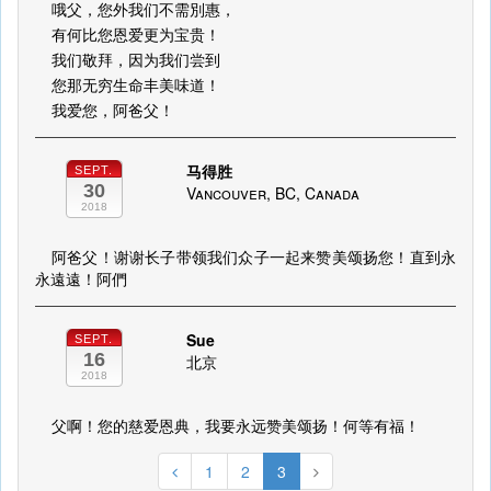
哦父，您外我们不需別惠，
有何比您恩爱更为宝贵！
我们敬拜，因为我们尝到
您那无穷生命丰美味道！
我爱您，阿爸父！
马得胜
SEPT.
30
Vancouver, BC, Canada
2018
阿爸父！谢谢长子带领我们众子一起来赞美颂扬您！直到永
永遠遠！阿們
Sue
SEPT.
16
北京
2018
父啊！您的慈爱恩典，我要永远赞美颂扬！何等有福！
1
2
3