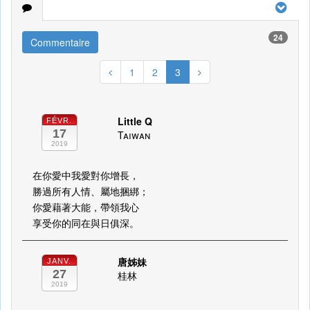
24
Commentaire
1
2
3
Little Q
FÉVR.
17
Taiwan
2019
在你愛中我愛對你增長，
勝過所有人情、屬地捆綁；
你愛藉著大能，帶領我心
享受你的同在與日俱深。
唐姊妹
JANV.
27
桂林
2019