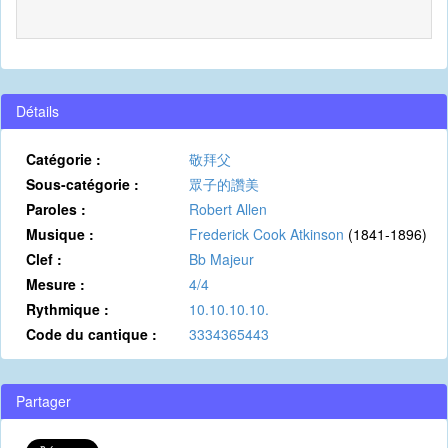
Détails
Catégorie :
敬拜父
Sous-catégorie :
眾子的讚美
Paroles :
Robert Allen
Musique :
Frederick Cook Atkinson
(1841-1896)
Clef :
Bb Majeur
Mesure :
4/4
Rythmique :
10.10.10.10.
Code du cantique :
3334365443
Partager