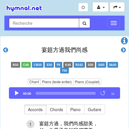
Toggle
Navigati
宴筵方過我們尚感
B50
C48
CB50
E50
F9
K48
R242
S30
Si50
Sk50
T50
Chant
Piano (texte entier)
Piano (Couplet)
Audio
00:00
1x
Player
Accords
Chords
Piano
Guitare
宴筵方過，我們尚感甜美，
1