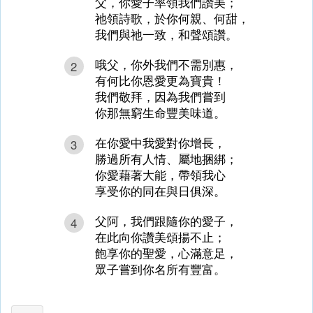
父，你愛子率領我們讚美；
祂領詩歌，於你何親、何甜，
我們與祂一致，和聲頌讚。
哦父，你外我們不需別惠，
2
有何比你恩愛更為寶貴！
我們敬拜，因為我們嘗到
你那無窮生命豐美味道。
在你愛中我愛對你增長，
3
勝過所有人情、屬地捆綁；
你愛藉著大能，帶領我心
享受你的同在與日俱深。
父阿，我們跟隨你的愛子，
4
在此向你讚美頌揚不止；
飽享你的聖愛，心滿意足，
眾子嘗到你名所有豐富。