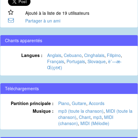
Ajouté à la liste de 19 utilisateurs
Partager à un ami
Chants apparentés
Langues :
Anglais
,
Cebuano
,
Cinghalais
,
Filipino
,
Français
,
Portugais
,
Slovaque
,
è¯—æ­
Œ(ç®€)
Téléchargements
Partition principale :
Piano
,
Guitare
,
Accords
Musique :
mp3 (toute la chanson)
,
MIDI (toute la
chanson)
,
Chant
,
mp3
,
MIDI
(chanson)
,
MIDI (Mélodie)