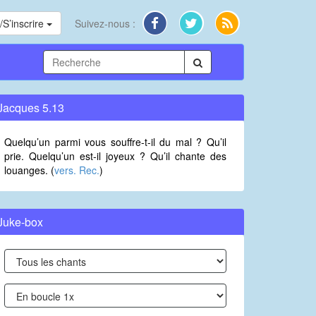
S’inscrire
Suivez-nous :
Jacques 5.13
Quelqu’un parmi vous souffre-t-il du mal ? Qu’il
prie. Quelqu’un est-il joyeux ? Qu’il chante des
louanges. (
vers. Rec.
)
Juke-box