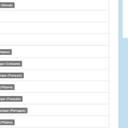
 (Slovak)
ilipino)
que (Cebuano)
ique (Français)
(Filipino)
ique (Français)
ssique (Portugais)
(Filipino)