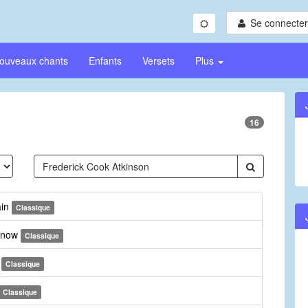
Se connecter/
ouveaux chants
Enfants
Versets
Plus
16
ain
Classique
n now
Classique
e
Classique
Classique