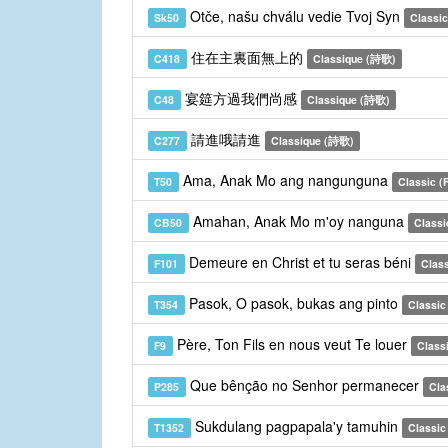
Otče, našu chválu vedie Tvoj Syn
Sk50
Classic
住在主裏面無上的
C418
Classique (詩歌)
宴筵方過我們尚感
C48
Classique (詩歌)
請進哦請進
C277
Classique (詩歌)
Ama, Anak Mo ang nangunguna
T50
Classic (F
Amahan, Anak Mo m'oy nanguna
CB50
Classi
Demeure en Christ et tu seras béni
F101
Class
Pasok, O pasok, bukas ang pinto
T354
Classic 
Père, Ton Fils en nous veut Te louer
F9
Class
Que bênção no Senhor permanecer
P285
Cla
Sukdulang pagpapala'y tamuhin
T1352
Classic 