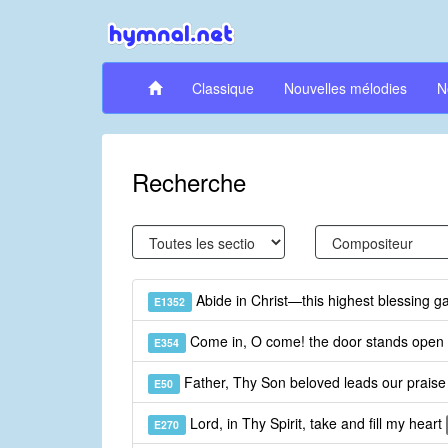
Classique
Nouvelles mélodies
N
Recherche
Abide in Christ—this highest blessing g
E1352
Come in, O come! the door stands ope
E354
Father, Thy Son beloved leads our prais
E50
Lord, in Thy Spirit, take and fill my heart
E270