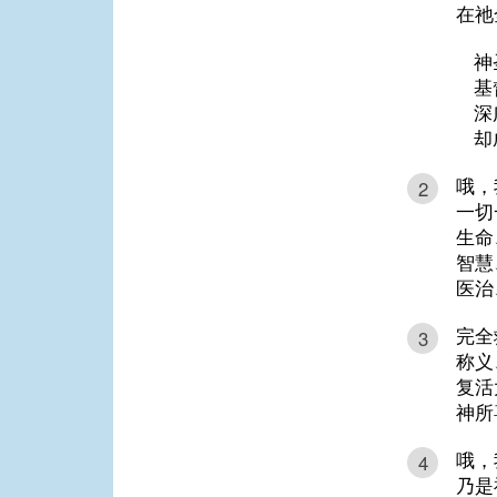
在祂
神
基
深
却
哦，
2
一切
生命
智慧
医治
完全
3
称义
复活
神所
哦，
4
乃是