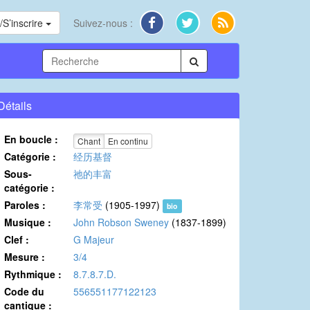
S’inscrire
Suivez-nous :
Détails
En boucle :
Chant
En continu
Catégorie :
经历基督
Sous-
祂的丰富
catégorie :
Paroles :
李常受
(1905-1997)
bio
Musique :
John Robson Sweney
(1837-1899)
Clef :
G Majeur
Mesure :
3/4
Rythmique :
8.7.8.7.D.
Code du
556551177122123
cantique :