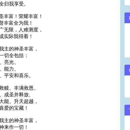
全归我享受。
圣丰富！荣耀丰富！
督丰富全为我！
广无限，人难测度，
成实际我得着！
我主的神圣丰富，
一切全包括：
、亮光、
、能力、
、平安和喜乐。
救赎、丰满救恩、
、成圣并释放、
大能、升天超越，
喜爱的宝藏！
我主的神圣丰富，
神来作一切！