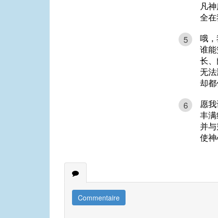
凡神
全在
哦，
5
谁能
长、
无法
却都
愿我
6
丰满
并与
使神
Commentaire