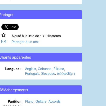
Partager
Ajouté à la liste de 13 utilisateurs
Partager à un ami
Chants apparentés
Langues :
Anglais
,
Cebuano
,
Filipino
,
Portugais
,
Slovaque
,
è©©æ­Œ(ç¹)
Téléchargements
Partition
Piano
,
Guitare
,
Accords