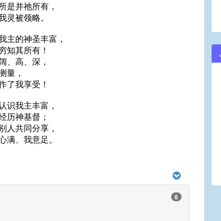
所是并祂所有，
我灵被领略。
我主的神圣丰富，
穷知其所有！
阔、高、深，
测量，
作了我享受！
认识我主丰富，
经历神基督；
别人共同分享，
心满、我意足。
6