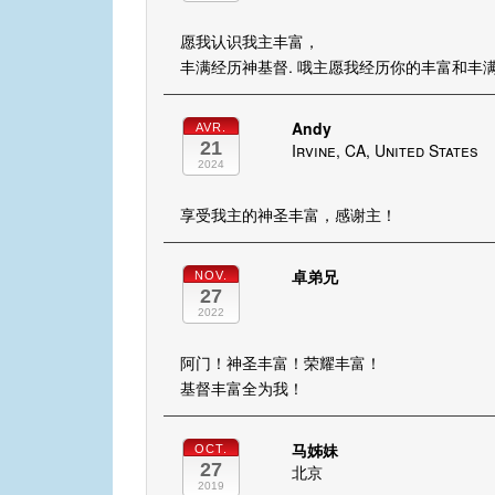
愿我认识我主丰富，
丰满经历神基督. 哦主愿我经历你的丰富和丰
Andy
AVR.
21
Irvine, CA, United States
2024
享受我主的神圣丰富，感谢主！
卓弟兄
NOV.
27
2022
阿门！神圣丰富！荣耀丰富！
基督丰富全为我！
马姊妹
OCT.
27
北京
2019