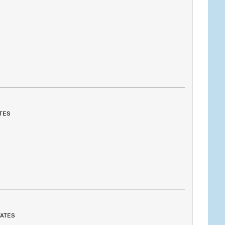
ates
tates