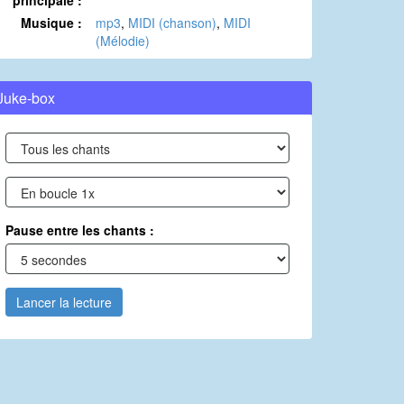
principale :
Musique :
mp3
,
MIDI (chanson)
,
MIDI
(Mélodie)
Juke-box
Pause entre les chants :
Lancer la lecture