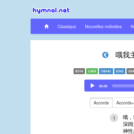
Classique
Nouvelles mélodies
N
哦我
B316
C403
CB542
E542
G5
Audio
00:00
Player
Accords
Accords+
哦，
1
深阔
神性