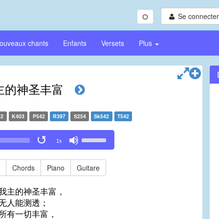
Se connecter/
ouveaux chants
Enfants
Versets
Plus
主的神圣丰富
42
K403
P542
R397
S254
Sk542
T542
Use
1x
Up/Down
Arrow
keys
Chords
Piano
Guitare
to
increase
我主的神圣丰富，
or
无人能测透；
decrease
所有一切丰富，
volume.