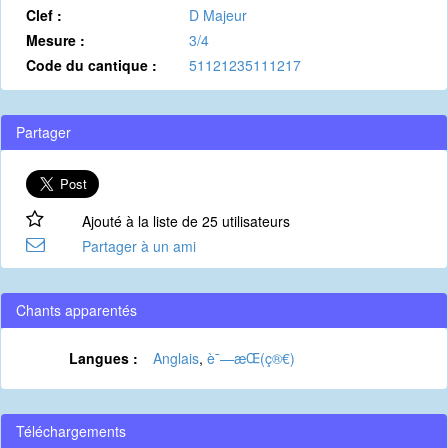
Clef :
D Majeur
Mesure :
3/4
Code du cantique :
51121235111217
Partager
Ajouté à la liste de 25 utilisateurs
Partager à un ami
Chants apparentés
Langues :
Anglais
,
è¯—æ­Œ(ç®€)
Téléchargements