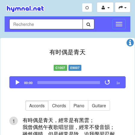
Toggle
Navigati
有时偶是青天
C1007
E9007
Audio
00:00
1x
Player
Accords
Chords
Piano
Guitare
有時偶是青天，經常是有黑雲；
1
我曾偶然午夜歌唱甘甜，經常不發音韻；
雖然偶晴，但是經常是陰，迫我學習忍耐，