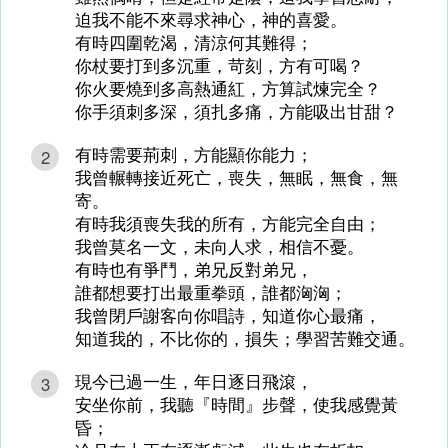
迫我不能不來尋求神心，神的喜愛。
有時四圍乾渴，清涼何其難得；
你杖要打到多沉重，苛刻，方有可喝？
你火要燒到多高熱通紅，方算試煉完全？
你手須刺多深，須扎多痛，方能吸出甘甜？
有時需要荊刺，方能顯你能力；
2
我曾輾轉接近死亡，喪失，無眠，無食，無
寄。
有時我須喪失我的所有，方能完全自由；
我曾莫名一文，未向人求，相信不憂。
有時也有爭鬥，弟兄反對弟兄，
誰都想要打出最重拳頭，誰都洶洶；
我曾閉戶謝客向你唱詩，知道你心最痛，
知道我的，不比你的，損失；學習苦難交通。
現今已過一生，年日逐日飛滾，
3
安坐你前，我聽『時間』步聲，使我感覺黃
昏；