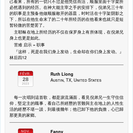
己看来，所有的一切只不过是他凭信而活，顺服里面十字架所
必然遇到的经历。在神大能主宰之手的安排下，倪弟兄三十年
的职事是主预备他做顺服敞开的器皿，时时活在十字架阴影之
下，所以在他生命末了的二十年所经历的在他看来也就只是短
暂轻微的苦楚罢了。
主耶稣在地上所经历的不仅在保罗身上有所体现，在倪弟兄
身上也更是如此。
苦难 启示 = 职事
『这样，死是在我们身上发动，生命却在你们身上发动。』
林后四12
Ruth Liong
FÉVR.
28
Austin, TX, United States
2023
每一次唱到這首歌，都是淚流滿面，看見倪弟兄一生守住信
仰，堅定主的職事，看自己所經歷的苦難與主在地上的人性生
活的經歷不堪一談，到最後幾年；他已卸下他的負擔，心已歸
那更美的家鄉。
Fanny
NOV.