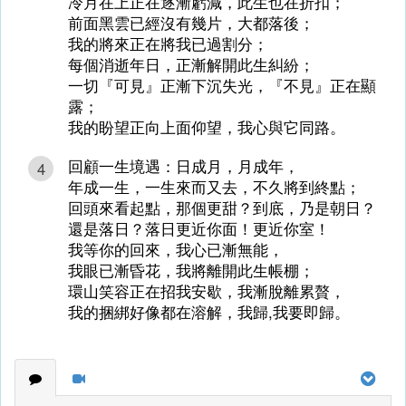
冷月在上正在逐漸虧減，此生也在折扣；
前面黑雲已經沒有幾片，大都落後；
我的將來正在將我已過割分；
每個消逝年日，正漸解開此生糾紛；
一切『可見』正漸下沉失光，『不見』正在顯
露；
我的盼望正向上面仰望，我心與它同路。
回顧一生境遇：日成月，月成年，
4
年成一生，一生來而又去，不久將到終點；
回頭來看起點，那個更甜？到底，乃是朝日？
還是落日？落日更近你面！更近你室！
我等你的回來，我心已漸無能，
我眼已漸昏花，我將離開此生帳棚；
環山笑容正在招我安歇，我漸脫離累贅，
我的捆綁好像都在溶解，我歸,我要即歸。