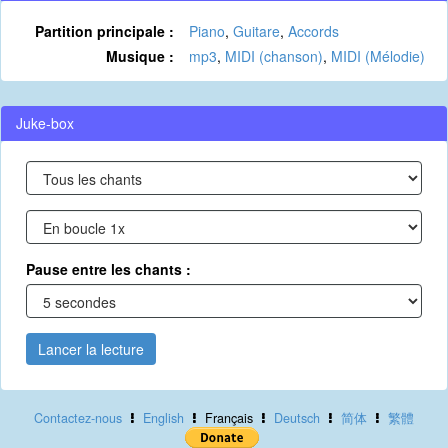
Partition principale :
Piano
,
Guitare
,
Accords
Musique :
mp3
,
MIDI (chanson)
,
MIDI (Mélodie)
Juke-box
Pause entre les chants :
Lancer la lecture
Contactez-nous
English
Français
Deutsch
简体
繁體