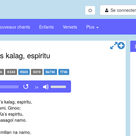
Se connecter/
ouveaux chants
Enfants
Versets
Plus
s kalag, espiritu
46
K544
R503
S319
Sk746
T746
Use
1x
Up/Down
Arrow
s kalag, espiritu,
keys
ami, Ginoo;
to
Ka’s espiritu,
increase
nasagol namo.
or
decrease
milian na namo,
volume.