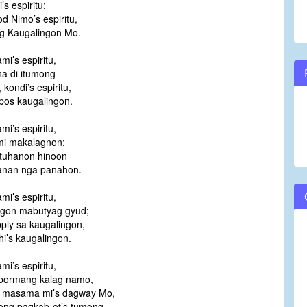
’s espiritu;
 Nimo’s espiritu,
ng Kaugalingon Mo.
mi’s espiritu,
a di itumong
kondi’s espiritu,
pos kaugalingon.
mi’s espiritu,
mi makalagnon;
ituhanon hinoon
tanan nga panahon.
mi’s espiritu,
ngon mabutyag gyud;
pply sa kaugalingon,
i’s kaugalingon.
mi’s espiritu,
pormang kalag namo,
 masama mi’s dagway Mo,
ng pagkab-ot’s tumong.