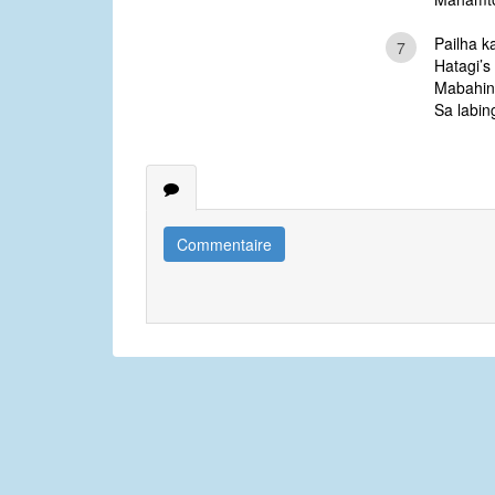
Pailha ka
7
Hatagi’s
Mabahing
Sa labin
Commentaire