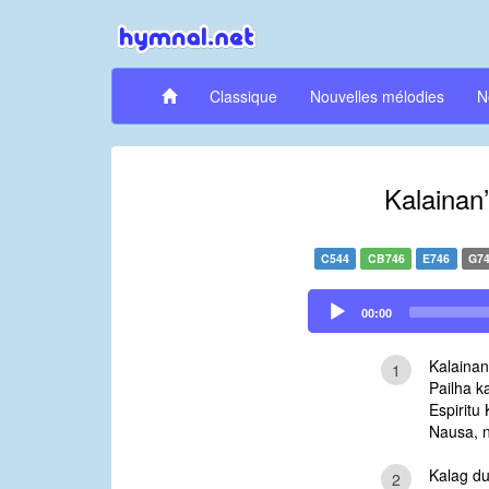
Classique
Nouvelles mélodies
N
Kalainan’
C544
CB746
E746
G7
Audio
00:00
Player
Kalainan’
1
Pailha k
Espiritu 
Nausa, 
Kalag du
2