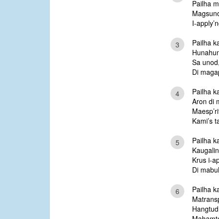
Pailha mi
Magsunod
I-apply’
Pailha ka
3
Hunahun
Sa unod, 
Di maga
Pailha ka
4
Aron di 
Maesp’r
Kami’s 
Pailha ka
5
Kaugali
Krus i-a
Di mabuh
Pailha ka
6
Matrans
Hangtud
Mahamto