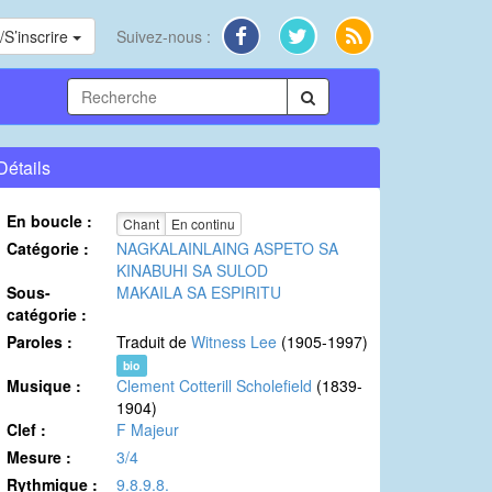
S’inscrire
Suivez-nous :
Détails
En boucle :
Chant
En continu
Catégorie :
NAGKALAINLAING ASPETO SA
KINABUHI SA SULOD
Sous-
MAKAILA SA ESPIRITU
catégorie :
Paroles :
Traduit de
Witness Lee
(1905-1997)
bio
Musique :
Clement Cotterill Scholefield
(1839-
1904)
Clef :
F Majeur
Mesure :
3/4
Rythmique :
9.8.9.8.