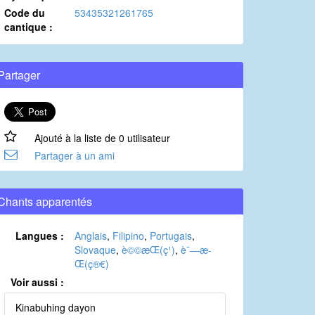
Code du
53435321261765
cantique :
Partager
Ajouté à la liste de 0 utilisateur
Partager à un ami
Chants apparentés
Langues :
Anglais
,
Filipino
,
Portugais
,
Slovaque
,
è©©æ­Œ(ç¹)
,
è¯—æ­
Œ(ç®€)
Voir aussi :
Kinabuhing dayon