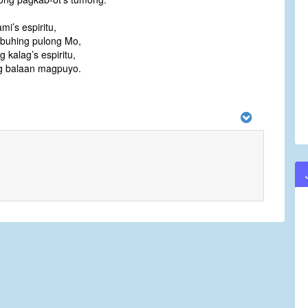
mi’s espiritu,
 buhing pulong Mo,
 kalag’s espiritu,
g balaan magpuyo.