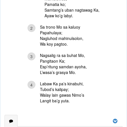
Pamatia ko;
Samtang’s uban nagtawag Ka,
Ayaw ko’g labyi.
Sa trono Mo sa kaluoy
2
Papahulaya;
Nagluhod mahinulsolon,
Wa koy pagtoo.
Nagsalig ra sa buhat Mo,
3
Pangitaon Ka;
Esp’ritung samdan ayoha,
L’wasa’s grasya Mo.
Labaw Ka pa’s kinabuhi,
4
Tubod’s kalipay;
Walay lain gawas Nimo’s
Langit ba’g yuta.