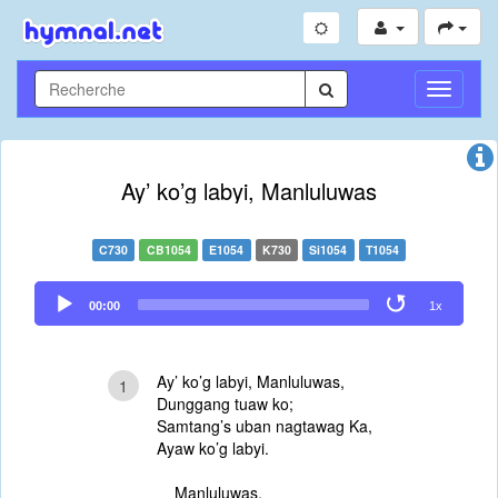
Toggle
Navigati
Ay’ ko’g labyi, Manluluwas
C730
CB1054
E1054
K730
Si1054
T1054
Audio
00:00
1x
Player
Ay’ ko’g labyi, Manluluwas,
1
Dunggang tuaw ko;
Samtang’s uban nagtawag Ka,
Ayaw ko’g labyi.
Manluluwas,