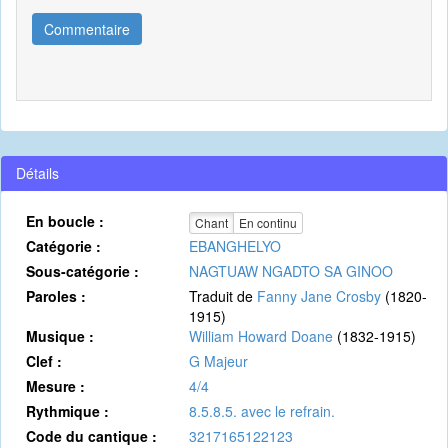
Commentaire
Détails
En boucle :
Chant
En continu
Catégorie :
EBANGHELYO
Sous-catégorie :
NAGTUAW NGADTO SA GINOO
Paroles :
Traduit de
Fanny Jane Crosby
(1820-
1915)
Musique :
William Howard Doane
(1832-1915)
Clef :
G Majeur
Mesure :
4/4
Rythmique :
8.5.8.5. avec le refrain.
Code du cantique :
3217165122123