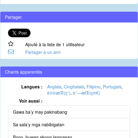
Partager
Ajouté à la liste de 1 utilisateur
Partager à un ami
Chants apparentés
Langues :
Anglais
,
Cinghalais
,
Filipino
,
Portugais
,
è©©æ­Œ(ç¹)
,
è¯—æ­Œ(ç®€)
Voir aussi :
Gawa ba’y may pakinabang
Sa sala’y mga nabibigatan
Poon, huwag akong lampasan