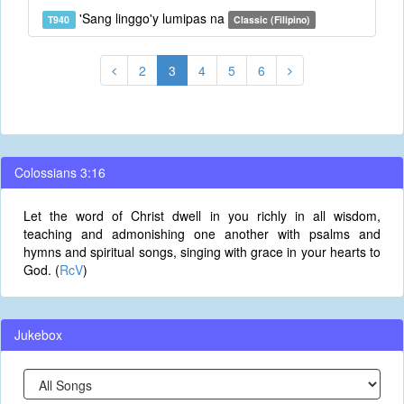
'Sang linggo'y lumipas na
T940
Classic (Filipino)
2
3
4
5
6
Colossians 3:16
Let the word of Christ dwell in you richly in all wisdom,
teaching and admonishing one another with psalms and
hymns and spiritual songs, singing with grace in your hearts to
God. (
RcV
)
Jukebox