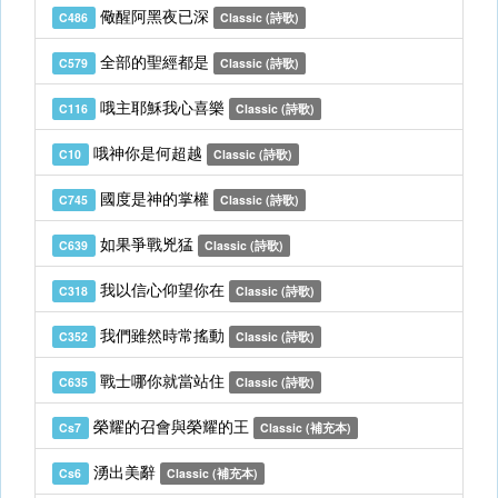
儆醒阿黑夜已深
C486
Classic (詩歌)
全部的聖經都是
C579
Classic (詩歌)
哦主耶穌我心喜樂
C116
Classic (詩歌)
哦神你是何超越
C10
Classic (詩歌)
國度是神的掌權
C745
Classic (詩歌)
如果爭戰兇猛
C639
Classic (詩歌)
我以信心仰望你在
C318
Classic (詩歌)
我們雖然時常搖動
C352
Classic (詩歌)
戰士哪你就當站住
C635
Classic (詩歌)
榮耀的召會與榮耀的王
Cs7
Classic (補充本)
湧出美辭
Cs6
Classic (補充本)