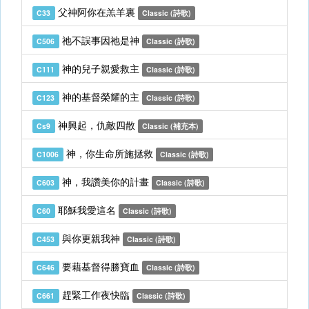
父神阿你在羔羊裏
C33
Classic (詩歌)
祂不誤事因祂是神
C506
Classic (詩歌)
神的兒子親愛救主
C111
Classic (詩歌)
神的基督榮耀的主
C123
Classic (詩歌)
神興起，仇敵四散
Cs9
Classic (補充本)
神，你生命所施拯救
C1006
Classic (詩歌)
神，我讚美你的計畫
C603
Classic (詩歌)
耶穌我愛這名
C60
Classic (詩歌)
與你更親我神
C453
Classic (詩歌)
要藉基督得勝寶血
C646
Classic (詩歌)
趕緊工作夜快臨
C661
Classic (詩歌)