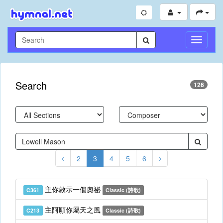
Toggle
Navigati
Search
126
2
3
4
5
6
主你啟示一個奧祕
C361
Classic (詩歌)
主阿願你屬天之風
C213
Classic (詩歌)