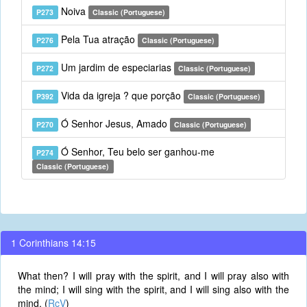
Noiva
P273
Classic (Portuguese)
Pela Tua atração
P276
Classic (Portuguese)
Um jardim de especiarias
P272
Classic (Portuguese)
Vida da igreja ? que porção
P392
Classic (Portuguese)
Ó Senhor Jesus, Amado
P270
Classic (Portuguese)
Ó Senhor, Teu belo ser ganhou-me
P274
Classic (Portuguese)
1 Corinthians 14:15
What then? I will pray with the spirit, and I will pray also with
the mind; I will sing with the spirit, and I will sing also with the
mind. (
RcV
)