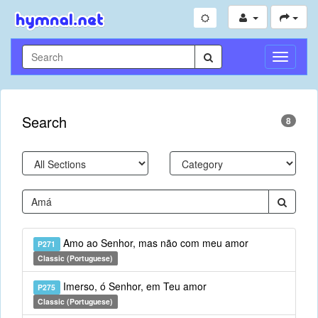
Toggle
Navigati
Search
8
Amo ao Senhor, mas não com meu amor
P271
Classic (Portuguese)
Imerso, ó Senhor, em Teu amor
P275
Classic (Portuguese)