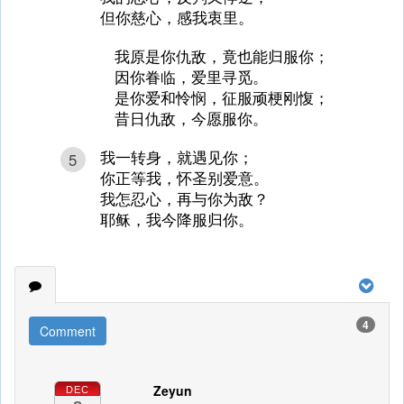
但你慈心，感我衷里。
我原是你仇敌，竟也能归服你；
因你眷临，爱里寻觅。
是你爱和怜悯，征服顽梗刚愎；
昔日仇敌，今愿服你。
我一转身，就遇见你；
5
你正等我，怀圣别爱意。
我怎忍心，再与你为敌？
耶稣，我今降服归你。
4
Comment
Zeyun
DEC