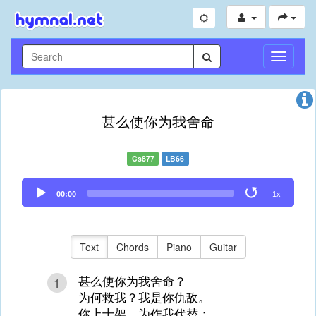
Toggle
Navigati
甚么使你为我舍命
Cs877
LB66
Audio
00:00
1x
Player
Text
Chords
Piano
Guitar
甚么使你为我舍命？
1
为何救我？我是你仇敌。
你上十架，为作我代替；