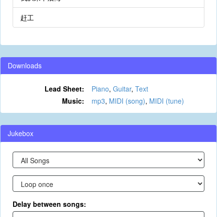
赶工
Downloads
Lead Sheet:
Piano
,
Guitar
,
Text
Music:
mp3
,
MIDI (song)
,
MIDI (tune)
Jukebox
Delay between songs: