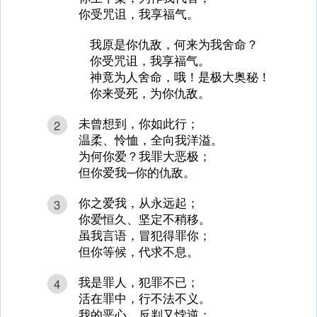
你受咒诅，我享福气。
我原是你仇敌，何来为我舍命？
你受咒诅，我享福气。
神竟为人舍命，哦！是极大奥秘！
你来受死，为你仇敌。
未曾想到，你如此行；
2
温柔、怜恤，全向我洋溢。
为何你爱？我罪大恶极；
但你爱我─你的仇敌。
你之爱我，从永远起；
3
你爱恒久、坚定不稍移。
虽我言语，冒犯得罪你；
但你等候，代求不息。
我是罪人，犯罪不已；
4
活在罪中，行不法不义。
我的恶心，反判又悖逆；