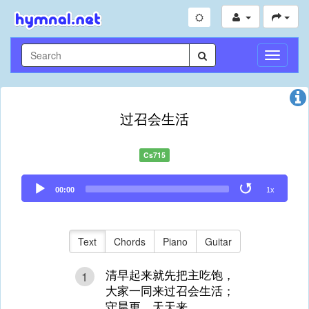
Toggle
Navigati
过召会生活
Cs715
Audio
00:00
1x
Player
Text
Chords
Piano
Guitar
清早起来就先把主吃饱，
1
大家一同来过召会生活；
守晨更，天天来，