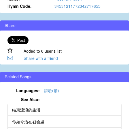
Hymn Code:
34531211772342717655
Share
Added to 0 user's list
Share with a friend
Related Songs
Languages:
詩歌(繁)
See Also:
结束流浪的生活
你如今活在召会里