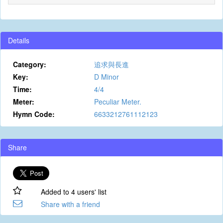
Details
Category:
追求與長進
Key:
D Minor
Time:
4/4
Meter:
Peculiar Meter.
Hymn Code:
6633212761112123
Share
Added to 4 users' list
Share with a friend