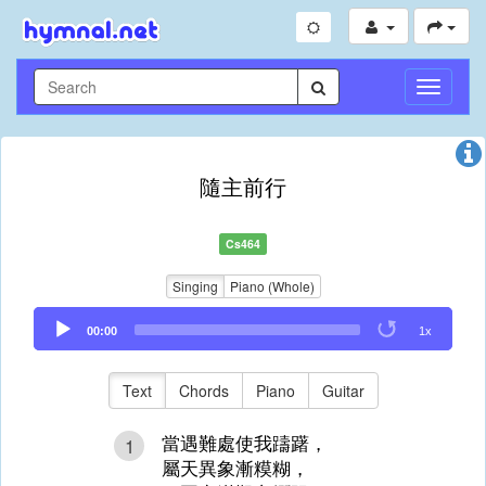
Toggle
Navigati
隨主前行
Cs464
Singing
Piano (Whole)
Audio
00:00
1x
Player
Text
Chords
Piano
Guitar
當遇難處使我躊躇，
1
屬天異象漸糢糊，