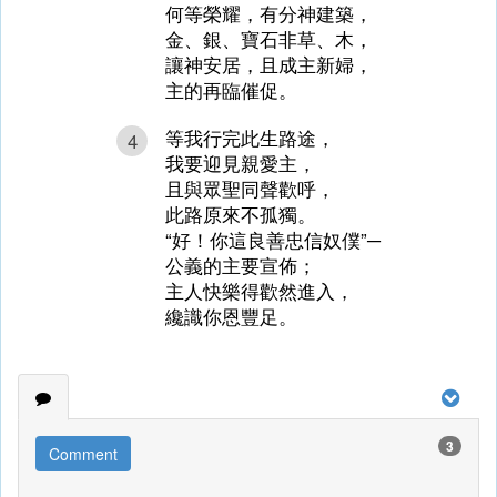
何等榮耀，有分神建築，
金、銀、寶石非草、木，
讓神安居，且成主新婦，
主的再臨催促。
等我行完此生路途，
4
我要迎見親愛主，
且與眾聖同聲歡呼，
此路原來不孤獨。
“好！你這良善忠信奴僕”─
公義的主要宣佈；
主人快樂得歡然進入，
纔識你恩豐足。
3
Comment