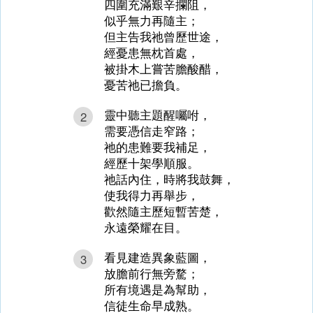
四圍充滿艱辛攔阻，
似乎無力再隨主；
但主告我祂曾歷世途，
經憂患無枕首處，
被掛木上嘗苦膽酸醋，
憂苦祂已擔負。
靈中聽主題醒囑咐，
2
需要憑信走窄路；
祂的患難要我補足，
經歷十架學順服。
祂話內住，時將我鼓舞，
使我得力再舉步，
歡然隨主歷短暫苦楚，
永遠榮耀在目。
看見建造異象藍圖，
3
放膽前行無旁騖；
所有境遇是為幫助，
信徒生命早成熟。