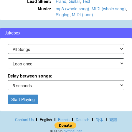
Lead Sheet:
Piano
,
Guitar
,
Text
Music:
mp3 (whole song)
,
MIDI (whole song)
,
Singing
,
MIDI (tune)
Jukebox
Delay between songs:
Start Playing
Contact Us
English
French
Deutsch
简体
繁體
© 2026
hymnal.net