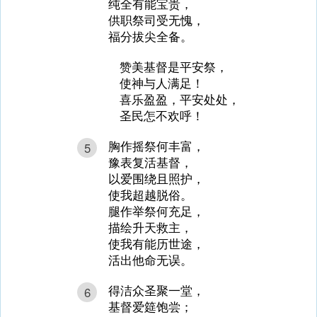
纯全有能宝贵，
供职祭司受无愧，
福分拔尖全备。
赞美基督是平安祭，
使神与人满足！
喜乐盈盈，平安处处，
圣民怎不欢呼！
胸作摇祭何丰富，
5
豫表复活基督，
以爱围绕且照护，
使我超越脱俗。
腿作举祭何充足，
描绘升天救主，
使我有能历世途，
活出他命无误。
得洁众圣聚一堂，
6
基督爱筵饱尝；