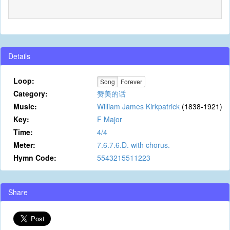
Details
Loop:
Song
Forever
Category:
赞美的话
Music:
William James Kirkpatrick
(1838-1921)
Key:
F Major
Time:
4/4
Meter:
7.6.7.6.D. with chorus.
Hymn Code:
5543215511223
Share