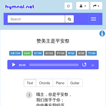
Toggle
Navigati
赞美主是平安祭
CB1104
Cs31
E1104
G1104
P1104
R154
S109
T1104
Audio
00:00
1x
Player
Text
Chords
Piano
Guitar
哦主，你是平安祭，
1
我们按手于你；
你的事实我经历，