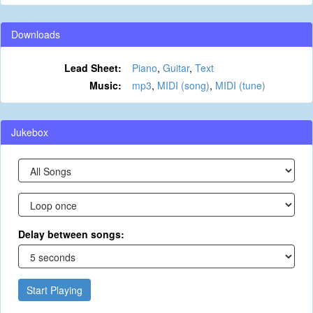
Downloads
Lead Sheet:
Piano
,
Guitar
,
Text
Music:
mp3
,
MIDI (song)
,
MIDI (tune)
Jukebox
Delay between songs:
Start Playing