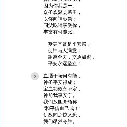
因为你我是一。
众圣欢聚会幕里，
以你向神献祭；
同父吃喝享受你，
丰富有何能比。
赞美基督是平安祭，
使神与人满意；
距离全去，交通甜蜜，
平安永远坚立！
血洒于坛何有能，
2
神圣平安得成；
宝血功效永坚定，
神前我享安宁。
我们放胆齐颂称
"和平借血己成！"
仇敌闻之惊又恐，
我们昂然夸胜。