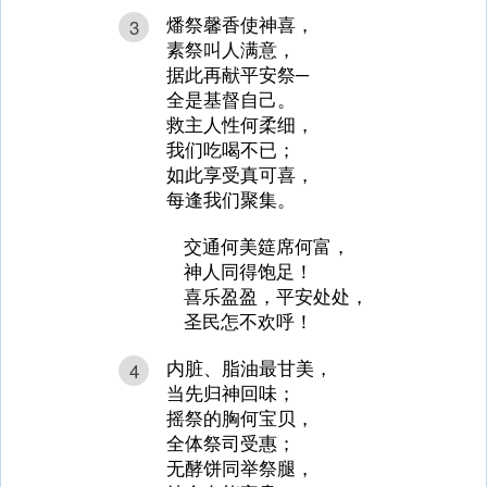
燔祭馨香使神喜，
3
素祭叫人满意，
据此再献平安祭─
全是基督自己。
救主人性何柔细，
我们吃喝不已；
如此享受真可喜，
每逢我们聚集。
交通何美筵席何富，
神人同得饱足！
喜乐盈盈，平安处处，
圣民怎不欢呼！
内脏、脂油最甘美，
4
当先归神回味；
摇祭的胸何宝贝，
全体祭司受惠；
无酵饼同举祭腿，