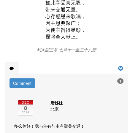
如此享受真无双，
带来交通无量。
心存感恩来歌唱，
因主恩典深广；
为使主旨得显彰，
愿将全人献上。
利未記三章,七章十一至三十八節
1
Comment
唐姊妹
DEC
8
北京
2019
多么美好！我与主有与主有甜美交通！