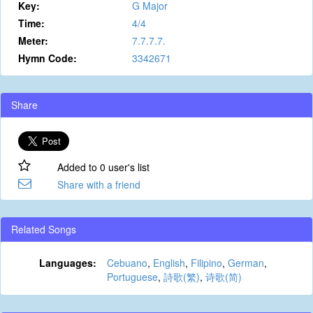
Key:
G Major
Time:
4/4
Meter:
7.7.7.7.
Hymn Code:
3342671
Share
Added to 0 user's list
Share with a friend
Related Songs
Languages:
Cebuano
,
English
,
Filipino
,
German
,
Portuguese
,
詩歌(繁)
,
诗歌(简)