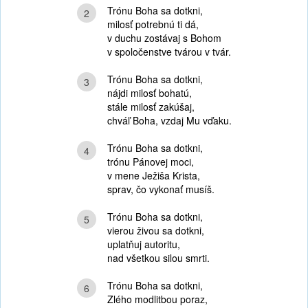
Trónu Boha sa dotkni,
2
milosť potrebnú ti dá,
v duchu zostávaj s Bohom
v spoločenstve tvárou v tvár.
Trónu Boha sa dotkni,
3
nájdi milosť bohatú,
stále milosť zakúšaj,
chváľ Boha, vzdaj Mu vďaku.
Trónu Boha sa dotkni,
4
trónu Pánovej moci,
v mene Ježiša Krista,
sprav, čo vykonať musíš.
Trónu Boha sa dotkni,
5
vierou živou sa dotkni,
uplatňuj autoritu,
nad všetkou silou smrti.
Trónu Boha sa dotkni,
6
Zlého modlitbou poraz,