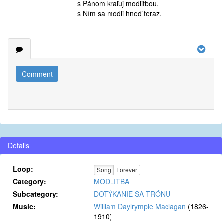
s Pánom kraľuj modlitbou,
s Ním sa modli hneď teraz.
Comment
Details
Loop:
Song
Forever
Category:
MODLITBA
Subcategory:
DOTÝKANIE SA TRÓNU
Music:
William Daylrymple Maclagan
(1826-
1910)