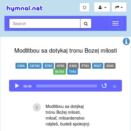
Toggle
Navigati
Modlitbou sa dotykaj tronu Bozej milosti
C565
CB783
E783
G783
K565
P783
R527
S335
Sk783
T783
Audio
00:00
1x
Player
Modlitbou sa dotýkaj
1
trónu Božej milosti,
milosť, milosrdenstvo
nájdeš, budeš spokojný.