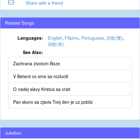
Share with a friend
Related Songs
Languages:
English
,
Filipino
,
Portuguese
,
詩歌(繁)
,
诗歌(简)
See Also:
Zachrana zivotom Boze
V Betanii co sme sa rozlucili
O nadej slavy Kristus sa vrati
Pan skoro sa zjavis Tvoj den je uz pobliz
Jukebox