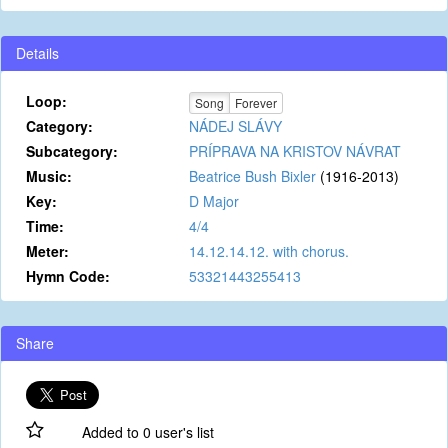
Details
Loop:
Song
Forever
Category:
NÁDEJ SLÁVY
Subcategory:
PRÍPRAVA NA KRISTOV NÁVRAT
Music:
Beatrice Bush Bixler
(1916-2013)
Key:
D Major
Time:
4/4
Meter:
14.12.14.12. with chorus.
Hymn Code:
53321443255413
Share
Added to 0 user's list