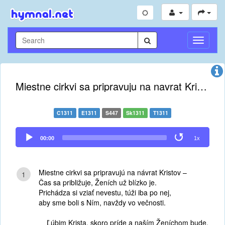
Toggle
Navigati
Miestne cirkvi sa pripravuju na navrat Kristov
C1311
E1311
S447
Sk1311
T1311
Audio
00:00
1x
Player
Miestne cirkvi sa pripravujú na návrat Kristov –
1
Čas sa približuje, Ženích už blízko je.
Prichádza si vziať nevestu, túži iba po nej,
aby sme boli s Ním, navždy vo večnosti.
Ľúbim Krista, skoro príde a naším Ženíchom bude,