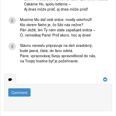
Čakáme Ho, spolu bdieme –
Aj dnes môže prísť, aj dnes môže prísť!
Musíme Mu dať celé srdce, modly odvrhnúť!
2
Kto okrem Neho je, čo ľúbi nás nežne?
Pán Ježiš, len Ty nám stále zapaľuješ srdcia –
Ó, nemeškaj Pane! Príď skoro, hoc aj dnes!
Slávnu nevestu pripravuje na deň svadobný,
3
bude jasná, čistá, do ľanu odetá.
Pane, vpracovávaj Svoju spravodlivosť do nás,
na Tvojej hostine byť je požehnanie.
Comment