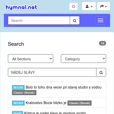
Toggle
Navigati
Search
15
Bolo to toho dna vecer pri starej studni s vodou
Sk1318
Classic (Slovak)
Kralovstvo Bozie blizko je
Sk1303
Classic (Slovak)
Kristus je nadej slavy je zivotom mojim
Sk949