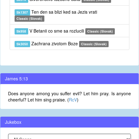
Ten den sa blizi ked sa Jezis vrati
Sk1307
Classic (Slovak)
V Betanii co sme sa rozlucili
Sk958
Classic (Slovak)
Zachrana zivotom Boze
Sk3050
Classic (Slovak)
James 5:13
Does anyone among you suffer evil? Let him pray. Is anyone
cheerful? Let him sing praise. (
RcV
)
Jukebox