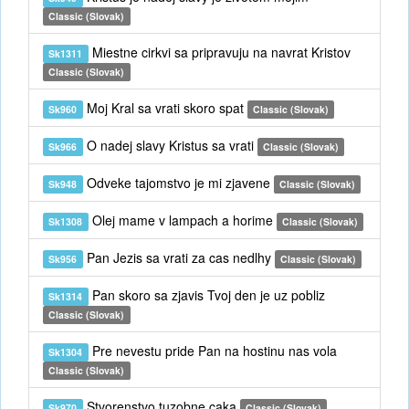
Classic (Slovak)
Miestne cirkvi sa pripravuju na navrat Kristov
Sk1311
Classic (Slovak)
Moj Kral sa vrati skoro spat
Sk960
Classic (Slovak)
O nadej slavy Kristus sa vrati
Sk966
Classic (Slovak)
Odveke tajomstvo je mi zjavene
Sk948
Classic (Slovak)
Olej mame v lampach a horime
Sk1308
Classic (Slovak)
Pan Jezis sa vrati za cas nedlhy
Sk956
Classic (Slovak)
Pan skoro sa zjavis Tvoj den je uz pobliz
Sk1314
Classic (Slovak)
Pre nevestu pride Pan na hostinu nas vola
Sk1304
Classic (Slovak)
Stvorenstvo tuzobne caka
Sk970
Classic (Slovak)