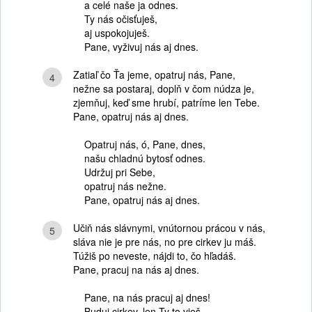
a celé naše ja odnes.
Ty nás očisťuješ,
aj uspokojuješ.
Pane, vyživuj nás aj dnes.
Zatiaľ čo Ťa jeme, opatruj nás, Pane,
4
nežne sa postaraj, doplň v čom núdza je,
zjemňuj, keď sme hrubí, patríme len Tebe.
Pane, opatruj nás aj dnes.
Opatruj nás, ó, Pane, dnes,
našu chladnú bytosť odnes.
Udržuj pri Sebe,
opatruj nás nežne.
Pane, opatruj nás aj dnes.
Učiň nás slávnymi, vnútornou prácou v nás,
5
sláva nie je pre nás, no pre cirkev ju máš.
Túžiš po neveste, nájdi to, čo hľadáš.
Pane, pracuj na nás aj dnes.
Pane, na nás pracuj aj dnes!
Buduj cirkev, len Ty to vieš.