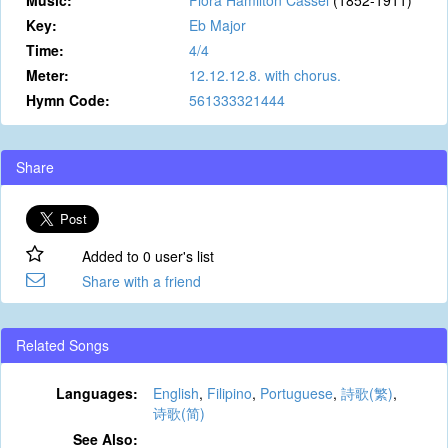
Music:
Flora Hamilton Cassel
(1852-1911)
Key:
Eb Major
Time:
4/4
Meter:
12.12.12.8. with chorus.
Hymn Code:
561333321444
Share
Added to 0 user's list
Share with a friend
Related Songs
Languages:
English
,
Filipino
,
Portuguese
,
詩歌(繁)
,
诗歌(简)
See Also: