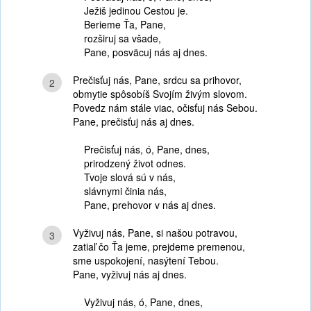
Ježiš jedinou Cestou je.
Berieme Ťa, Pane,
rozširuj sa všade,
Pane, posväcuj nás aj dnes.
Prečisťuj nás, Pane, srdcu sa prihovor,
2
obmytie spôsobíš Svojím živým slovom.
Povedz nám stále viac, očisťuj nás Sebou.
Pane, prečisťuj nás aj dnes.
Prečisťuj nás, ó, Pane, dnes,
prirodzený život odnes.
Tvoje slová sú v nás,
slávnymi činia nás,
Pane, prehovor v nás aj dnes.
Vyživuj nás, Pane, si našou potravou,
3
zatiaľ čo Ťa jeme, prejdeme premenou,
sme uspokojení, nasýtení Tebou.
Pane, vyživuj nás aj dnes.
Vyživuj nás, ó, Pane, dnes,