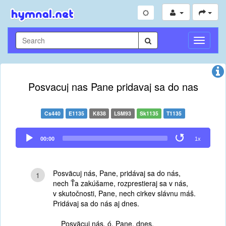
Toggle
Navigati
Posvacuj nas Pane pridavaj sa do nas
Cs440
E1135
K838
LSM93
Sk1135
T1135
Audio
00:00
1x
Player
Posväcuj nás, Pane, pridávaj sa do nás,
1
nech Ťa zakúšame, rozprestieraj sa v nás,
v skutočnosti, Pane, nech cirkev slávnu máš.
Pridávaj sa do nás aj dnes.
Posväcuj nás, ó, Pane, dnes,