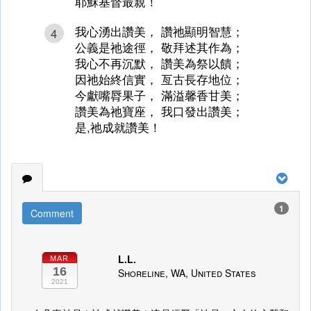
耶穌基督最親！
我心湧出讚美， 讚祂顯明智慧；
4
公義是祂途徑， 敬拜述其作為；
我心不再沉默， 讚美為祭以饋；
因祂始終信實， 亙古長存地位；
今獻嘴脣果子， 滿溢馨香甘美；
讚美為祂寶座， 我口發出讚美；
是,祂成就讚美！
1
Comment
L.L.
MAR
16
Shoreline, WA, United States
2021