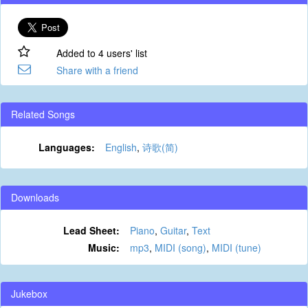
Added to 4 users' list
Share with a friend
Related Songs
Languages:
English
,
诗歌(简)
Downloads
Lead Sheet:
Piano
,
Guitar
,
Text
Music:
mp3
,
MIDI (song)
,
MIDI (tune)
Jukebox