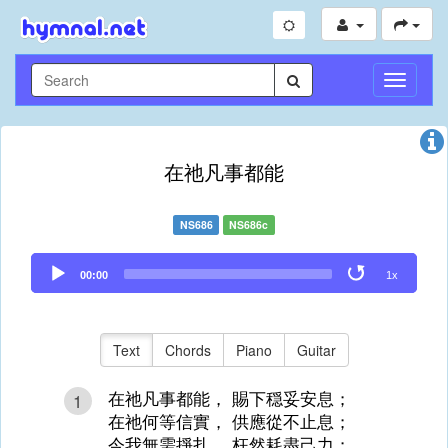
Toggle
Navigati
在祂凡事都能
NS686
NS686c
Audio
00:00
1x
Player
Text
Chords
Piano
Guitar
在祂凡事都能， 賜下穏妥安息；
1
在祂何等信實， 供應從不止息；
今我無需掙扎， 枉然耗盡己力；