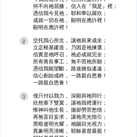
何不向祂屈膝， 信入在『我是』裡；
憑信我今見祂， 耶和華以羅欣；
成就一切在祂， 顯明在應許裡！
顯明在應許裡！
交托我心所念， 讓祂前來成全；
2
立定根基建造， 乃因是祂揀選；
信實是祂呼召， 祂必成就完全；
所有善良事工， 無不照祂所願；
憑信我能望斷， 路途雖似遙遠；
信心創始成終， 一路親自恩眷！
一路親自恩眷！
僅只付以我力， 深願與祂同行；
3
欣然垂下雙翼， 讓祂我裡運行；
惟神叫他生長， 拋卻勞苦愁情；
再無盲目妄求， 讓祂亮光指引；
黑暗逝明光耀， 祂賜目光視力；
異象明亮清晰， 耶穌基督最親！