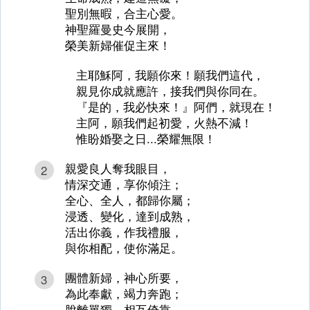
聖別無暇，合主心愛。
神聖羅曼史今展開，
榮美新婦催促主來！
主耶穌阿，我願你來！願我們這代，
親見你成就應許，接我們與你同在。
『是的，我必快來！』阿們，就現在！
主阿，願我們起初愛，火熱不減！
惟盼婚娶之日...榮耀無限！
親愛良人奪我眼目，
2
情深交通，享你傾注；
全心、全人，都歸你屬；
浸透、變化，達到成熟，
活出你義，作我禮服，
與你相配，使你滿足。
團體新婦，神心所要，
3
為此奉獻，竭力奔跑；
脫離單獨，相互倚靠，