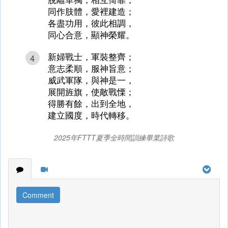
同作肢體，愛裡建造；
各盡功用，彼此相調，
同心合意，顯神榮耀。
新婦戰士，軍裝整齊；
4
意志柔順，服神旨意；
威武軍隊，與神是一，
展開旌旗，使敵戰慄；
得勝有餘，出到全地，
建立國度，時代轉移。
2025年FTTT夏季全時間訓練畢業詩歌
Comment