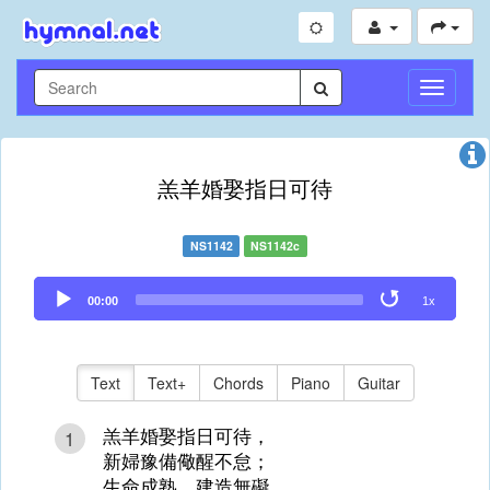
Toggle
Navigati
羔羊婚娶指日可待
NS1142
NS1142c
Audio
00:00
1x
Player
Text
Text+
Chords
Piano
Guitar
羔羊婚娶指日可待，
1
新婦豫備儆醒不怠；
生命成熟，建造無礙，