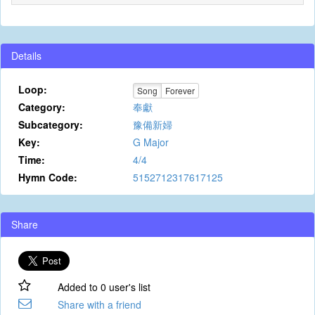
Details
Loop:
Song
Forever
Category:
奉獻
Subcategory:
豫備新婦
Key:
G Major
Time:
4/4
Hymn Code:
5152712317617125
Share
Added to 0 user's list
Share with a friend