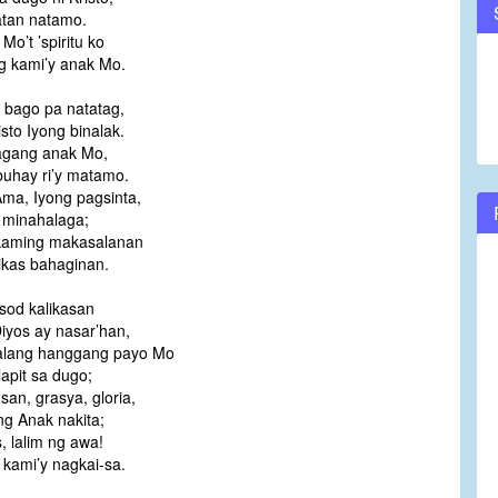
tan natamo.
volume.
 Mo’t ’spiritu ko
g kami’y anak Mo.
bago pa natatag,
sto Iyong binalak.
agang anak Mo,
buhay ri’y matamo.
ma, Iyong pagsinta,
 minahalaga;
kaming makasalanan
likas bahaginan.
isod kalikasan
Diyos ay nasar’han,
alang hanggang payo Mo
apit sa dugo;
san, grasya, gloria,
ng Anak nakita;
, lalim ng awa!
t kami’y nagkai-sa.