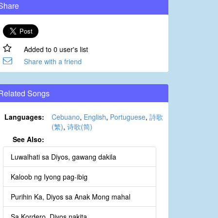
Share
Added to 0 user's list
Share with a friend
Related Songs
Languages:
Cebuano
,
English
,
Portuguese
,
詩歌
(繁)
,
诗歌(简)
See Also:
Luwalhati sa Diyos, gawang dakila
Kaloob ng Iyong pag-ibig
Purihin Ka, Diyos sa Anak Mong mahal
Sa Kordero, Diyos nakita