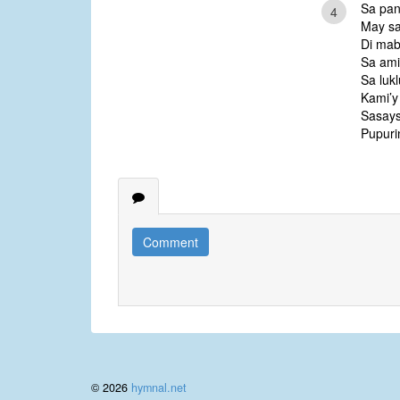
Sa pa
4
May sak
Di mab
Sa ami
Sa luk
Kami’y
Sasays
Pupuri
Comment
© 2026
hymnal.net