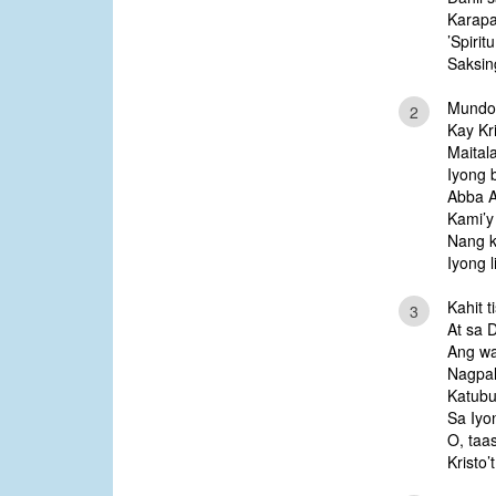
Karapa
’Spiritu
Saksin
Mundo 
2
Kay Kri
Maital
Iyong 
Abba A
Kami’y
Nang 
Iyong 
Kahit t
3
At sa 
Ang w
Nagpal
Katubu
Sa Iyo
O, taas
Kristo’