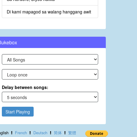
Di kami mapagod sa walang hanggang awit
Jukebox
Delay between songs:
Start Playing
glish
French
Deutsch
简体
繁體