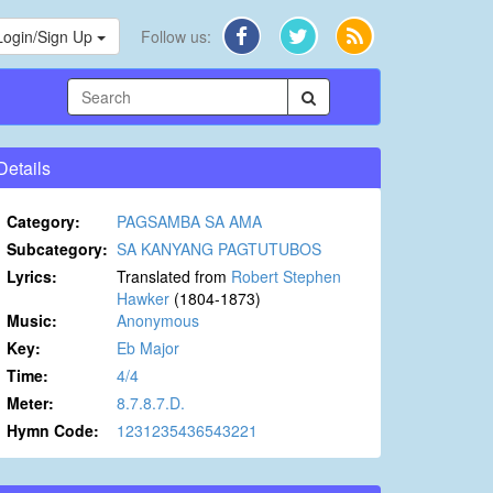
Login/Sign Up
Follow us:
Details
Category:
PAGSAMBA SA AMA
Subcategory:
SA KANYANG PAGTUTUBOS
Lyrics:
Translated from
Robert Stephen
Hawker
(1804-1873)
Music:
Anonymous
Key:
Eb Major
Time:
4/4
Meter:
8.7.8.7.D.
Hymn Code:
1231235436543221