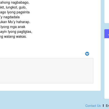
nahong nagbabago,
it, lungkot, gulo,
ago Iyong pagsinta
’y nagdadala
lukan Mo’y haharap.
 Iyong mga anak
ayin Iyong pagligtas,
ng walang wakas.
Contact Us
En