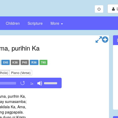
Children
Scripture
More
a, purihin Ka
E45
K38
P45
R36
T45
Whole)
Piano (Verse)
Use
1x
Up/Down
Arrow
ma, purihin Ka,
keys
 ay sumasamba;
to
kilala Ka, Ama,
increase
ng pagpapala.
or
a dugo ni Kristo,
decrease