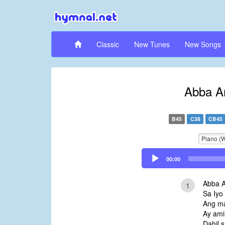
Classic
New Tunes
New Songs
Abba Am
B45
C38
CB45
Piano (
Audio
00:00
Player
Abba A
1
Sa Iyo
Ang ma
Ay ami
Dahil s