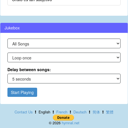
Jukebox
Delay between songs:
Start Playing
Contact Us
English
French
Deutsch
简体
繁體
© 2026
hymnal.net