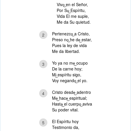
Vivo͜ en el Señor,
Por Su͜ Espíritu,
Vida El me suple,
Me da Su quietud.
Pertenezco͜ a Cristo,
2
Preso no͜ he de͜ estar,
Pues la ley de vida
Me da libertad.
Yo ya no me͜ ocupo
3
De la carne hoy;
Mi͜ espíritu sigo,
Voy negando͜ el yo.
Cristo desde͜ adentro
4
Me͜ hace͜ espiritual;
Hasta͜ el cuerpo͜ aviva
Su poder vital.
El Espíritu hoy
5
Testimonio da,