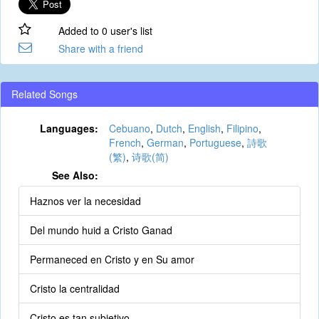
Added to 0 user's list
Share with a friend
Related Songs
Languages:
Cebuano
,
Dutch
,
English
,
Filipino
,
French
,
German
,
Portuguese
,
詩歌
(繁)
,
诗歌(简)
See Also:
Haznos ver la necesidad
Del mundo huid a Cristo Ganad
Permaneced en Cristo y en Su amor
Cristo la centralidad
Cristo es tan subjetivo