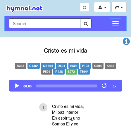
Toggle
Navigati
Cristo es mi vida
B348
C436*
CB594
D594
E594
F108
G594
K436
P594
R428
S272
T594*
Audio
00:00
1x
Player
Cristo es mi vida,
1
Mi paz interior;
En espíritu͜ uno
Somos El y yo.