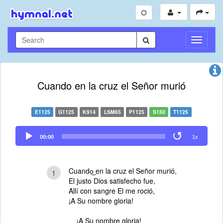
Toggle
Navigati
Cuando en la cruz el Señor murió
E1125
G1125
K914
LSM65
P1125
S150
T1125
Audio
00:00
1x
Player
Cuando͜ en la cruz el Señor murió,
1
El justo Dios satisfecho fue,
Allí con sangre El me roció,
¡A Su nombre gloria!
¡A Su nombre gloria!