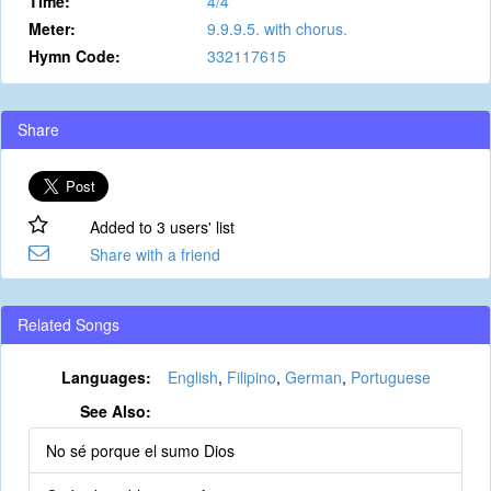
Time:
4/4
Meter:
9.9.9.5. with chorus.
Hymn Code:
332117615
Share
Added to 3 users' list
Share with a friend
Related Songs
Languages:
English
,
Filipino
,
German
,
Portuguese
See Also:
No sé porque el sumo Dios