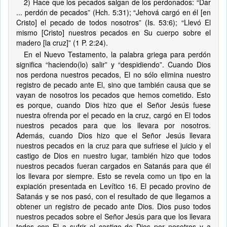
2) Hace que los pecados salgan de los perdonados: “Dar
... perdón de pecados” (Hch. 5:31); “Jehová cargó en él [en
Cristo] el pecado de todos nosotros” (Is. 53:6); “Llevó El
mismo [Cristo] nuestros pecados en Su cuerpo sobre el
madero [la cruz]” (1 P. 2:24).
En el Nuevo Testamento, la palabra griega para perdón
significa “haciendo(lo) salir” y “despidiendo”. Cuando Dios
nos perdona nuestros pecados, El no sólo elimina nuestro
registro de pecado ante El, sino que también causa que se
vayan de nosotros los pecados que hemos cometido. Esto
es porque, cuando Dios hizo que el Señor Jesús fuese
nuestra ofrenda por el pecado en la cruz, cargó en El todos
nuestros pecados para que los llevara por nosotros.
Además, cuando Dios hizo que el Señor Jesús llevara
nuestros pecados en la cruz para que sufriese el juicio y el
castigo de Dios en nuestro lugar, también hizo que todos
nuestros pecados fueran cargados en Satanás para que él
los llevara por siempre. Esto se revela como un tipo en la
expiación presentada en Levítico 16. El pecado provino de
Satanás y se nos pasó, con el resultado de que llegamos a
obtener un registro de pecado ante Dios. Dios puso todos
nuestros pecados sobre el Señor Jesús para que los llevara
todos con El a sufrir el castigo de Dios por nosotros y a