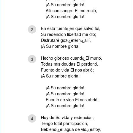
¡A Su nombre gloria!
Allí con sangre El me roció,
¡A Su nombre gloria!
En esta fuente͜ en que salvo fui,
2
Su redención libertad me dio;
Disfrutaré gozo͜ eterno͜ allí,
¡A Su nombre gloria!
Hecho glorioso cuando͜ El murió,
3
Todas mis deudas El perdonó,
Fuente de vida El nos abrió;
¡A Su nombre gloria!
¡A Su nombre gloria!
¡A Su nombre gloria!
Fuente de vida El nos abrió;
¡A Su nombre gloria!
Hoy de Su vida y redención,
4
Tengo total participación,
Bebiendo͜ el agua de vida͜ estoy,